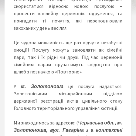
скористатися відносно новою послугою –
провести ювілейну церемонію одруження, та
пригадати ті почуття, які переповнювали
закоханих у день весілля.
Це чудова можливість ще раз відчути незабутні
емоції! Послугу можуть замовляти як сімейні
пари, так і їх рідні чи друзі. Під час церемонії
сімейним парам вручатимуть свідоцтво про
шлюб з позначкою «Повторно».
У
м. Золотоноша
ця послуга надається
Золотоніським міськрайонним відділом
державної реєстрації актів цивільного стану
Головного територіального управління юстиції.
Ми знаходимось за адресою: (
Черкаська обл., м.
Золотоноша, вул. Гагаріна 3 а контактні