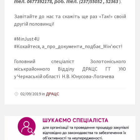
тел.
0677392178, роб. тел. (237)55052 , 52363
).
Завітайте до нас та скажіть ще раз «Так!» своїй
другій половинці!
#MinJust4U
#Кохайтеся, а_про_документи_подбає_Мін’юст!
Головний спеціаліст Золотоніського
міськрайонного Відділу ДРАЦС ГТ УЮ
у Черкаській області Н.В. Юнусова-Логачева
02/09/2019 in
ДРАЦС