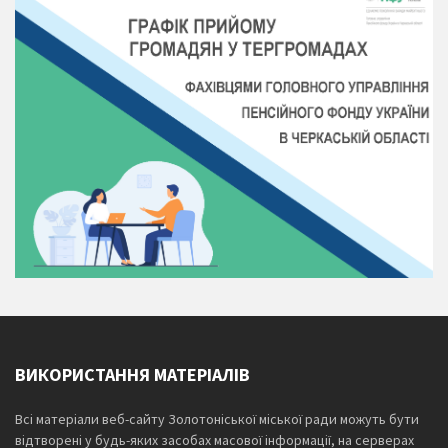
ВИКОРИСТАННЯ МАТЕРІАЛІВ
Всі матеріали веб-сайту Золотоніської міської ради можуть бути
відтворені у будь-яких засобах масової інформації, на серверах