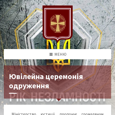
МЕНЮ
Ювілейна церемонія
одруження
Міністерство юстиції пропонує громадянам