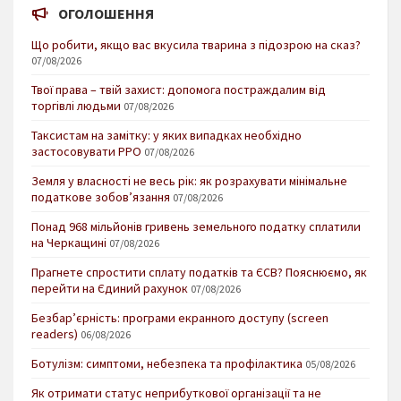
ОГОЛОШЕННЯ
Що робити, якщо вас вкусила тварина з підозрою на сказ?
07/08/2026
Твої права – твій захист: допомога постраждалим від
торгівлі людьми
07/08/2026
Таксистам на замітку: у яких випадках необхідно
застосовувати РРО
07/08/2026
Земля у власності не весь рік: як розрахувати мінімальне
податкове зобов’язання
07/08/2026
Понад 968 мільйонів гривень земельного податку сплатили
на Черкащині
07/08/2026
Прагнете спростити сплату податків та ЄСВ? Пояснюємо, як
перейти на Єдиний рахунок
07/08/2026
Безбар’єрність: програми екранного доступу (screen
readers)
06/08/2026
Ботулізм: симптоми, небезпека та профілактика
05/08/2026
Як отримати статус неприбуткової організації та не