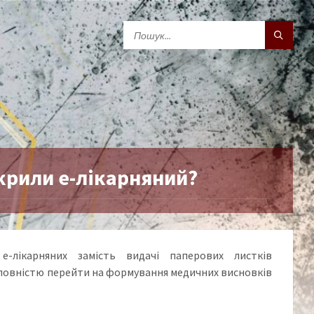
крили е-лікарняний?
-лікарняних замість видачі паперових листків
ь повністю перейти на формування медичних висновків