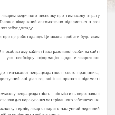
 лікарем медичного висновку про тимчасову втрату
Також е-лікарняний автоматично відкриється в разі
потребує догляду.
ти про це роботодавця. Це можна зробити будь-яким
 в особистому кабінеті застрахованої особи на сайті
 – усю необхідну інформацію щодо е-лікарняного
о тимчасової непрацездатності свого працівника,
оступний ані діагноз, ані інші приватні відомості
часову непрацездатність – він містить персональні
ідставою для нарахування матеріального забезпечення.
исновку термін, лікар створить наступний медичний
трібно повідомити роботодавця.