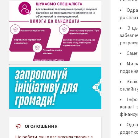
Одра
до сплат
З ць
забезпе
розраху
Саме
Ми р
подання
Знаю
онлайн 
Інфо
каналі 
фінансу
Одна
ОГОЛОШЕННЯ
додатко
Що робити, якщо вас вкусила тварина з