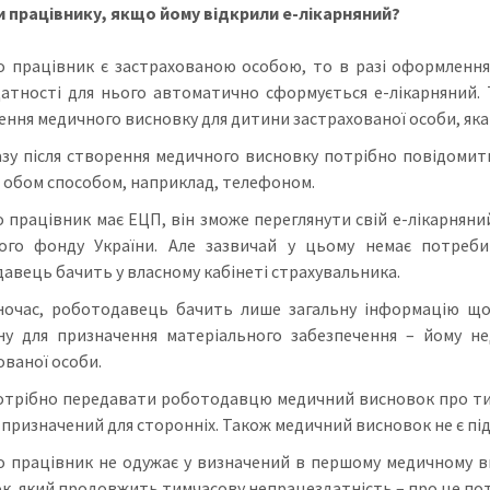
и працівнику, якщо йому відкрили е-лікарняний?
 працівник є застрахованою особою, то в разі оформлення
атності для нього автоматично сформується е-лікарняний. 
ння медичного висновку для дитини застрахованої особи, яка 
зу після створення медичного висновку потрібно повідоми
 обом способом, наприклад, телефоном.
 працівник має ЕЦП, він зможе переглянути свій е-лікарняний
ого фонду України. Але зазвичай у цьому немає потреби
авець бачить у власному кабінеті страхувальника.
очас, роботодавець бачить лише загальну інформацію щод
ну для призначення матеріального забезпечення – йому нед
ованої особи.
отрібно передавати роботодавцю медичний висновок про тим
не призначений для сторонніх. Також медичний висновок не є п
 працівник не одужає у визначений в першому медичному в
к, який продовжить тимчасову непрацездатність – про це по