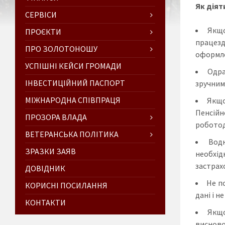
Як д
іят
СЕРВІСИ
Якщо
ПРОЄКТИ
працезд
ПРО ЗОЛОТОНОШУ
оформле
УСПІШНІ КЕЙСИ ГРОМАДИ
Одра
ІНВЕСТИЦІЙНИЙ ПАСПОРТ
зручним
МІЖНАРОДНА СПІВПРАЦЯ
Якщо
Пенсійн
ПРОЗОРА ВЛАДА
роботод
ВЕТЕРАНСЬКА ПОЛІТИКА
Водн
ЗРАЗКИ ЗАЯВ
необхід
застрах
ДОВІДНИК
Не п
КОРИСНІ ПОСИЛАННЯ
дані і 
КОНТАКТИ
Якщо
висново