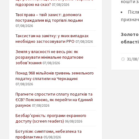
кошти з
підозрою на сказ?
07/08/2026
Післ
Твої права – твій захист: допомога
признач
постраждалим від торгівлі людьми
07/08/2026
Золото
Таксистам на замітку: у яких випадках
області
необхідно застосовувати РРО
07/08/2026
Земля у власності не весь рік: як
розрахувати мінімальне податкове
31/08/
зобов’язання
07/08/2026
Понад 968 мільйонів гривень земельного
податку сплатили на Черкащині
07/08/2026
Прагнете спростити сплату податків та
ЄСВ? Пояснюємо, як перейти на Єдиний
рахунок
07/08/2026
Безбар’єрність: програми екранного
доступу (screen readers)
06/08/2026
Ботулізм: симптоми, небезпека та
профілактика
05/08/2026