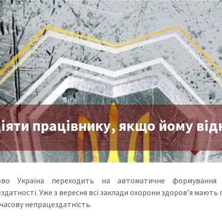
діяти працівнику, якщо йому від
ово Україна переходить на автоматичне формування е
здатності. Уже з вересня всі заклади охорони здоров’я мают
часову непрацездатність.