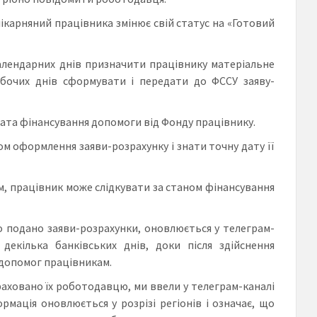
ікарняний працівника змінює свій статус на «Готовий
алендарних днів призначити працівнику матеріальне
робочих днів сформувати і передати до ФССУ заяву-
ата фінансування допомоги від Фонду працівнику.
м оформлення заяви-розрахунку і знати точну дату її
м, працівник може слідкувати за станом фінансування
 подано заяви-розрахунки, оновлюється у телеграм-
декілька банківських днів, доки після здійснення
 допомог працівникам.
аховано їх роботодавцю, ми ввели у телеграм-каналі
рмація оновлюється у розрізі регіонів і означає, що