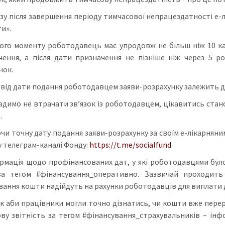
зу після завершення періоду тимчасової непрацездатності е-л
и».
ого моменту роботодавець має упродовж не більш ніж 10 к
чення, а після дати призначення не пізніше ніж через 5 
нок.
 від дати подання роботодавцем заяви-розрахунку залежить д
адимо не втрачати зв’язок із роботодавцем, цікавитись стано
.
чи точну дату подання заяви-розрахунку за своїм е-лікарняни
у телеграм-каналі Фонду:
https://t.me/socialfund
.
рмація щодо профінансованих дат, у які роботодавцями було
за тегом #фінансування_оперативно. Зазвичай проходить 
вання кошти надійдуть на рахунки роботодавців для виплати
к аби працівники могли точно дізнатись, чи кошти вже перер
ву звітність за тегом #фінансування_страхувальників – інфо