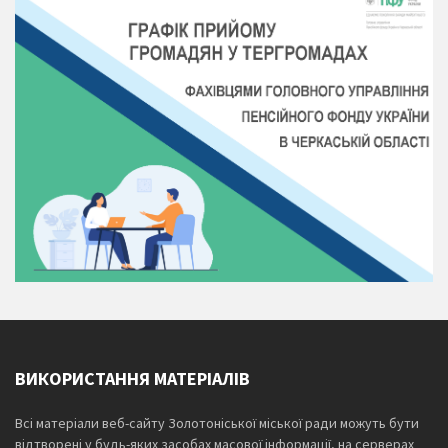
ВИКОРИСТАННЯ МАТЕРІАЛІВ
Всі матеріали веб-сайту Золотоніської міської ради можуть бути
відтворені у будь-яких засобах масової інформації, на серверах