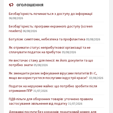
ОГОЛОШЕННЯ
Безбар'єрність починається з доступу до інформації
06/08/2026
Безбар’єрність: програми екранного доступу (screen
readers)
06/08/2026
Ботулізм: симптоми, небезпека та профілактика
05/08/2026
Як отримати статус неприбуткової організації та не
сплачувати податок на прибуток
05/08/2026
Не вистачає стажу для пенсії: як його докупити та що
потрібно знати
05/08/2026
Як зменшити ризик інфікування вірусами гепатитів В і С,
якщо ви користуєтеся послугами індустрії краси?
03/08/2026
Податок на нерухоме майно: що потрібно зробити після
отримання ППР
31/07/2026
ПДВ-пільги для оборонних товарів: уточнено правила
застосування звільнення від податку
31/07/2026
Державні послуги без кордонів: податковий номер для