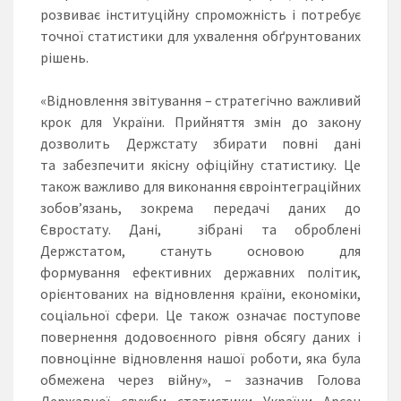
розвиває інституційну спроможність і потребує
точної статистики для ухвалення обґрунтованих
рішень.
«Відновлення звітування – стратегічно важливий
крок для України. Прийняття змін до закону
дозволить Держстату збирати повні дані
та забезпечити якісну офіційну статистику. Це
також важливо для виконання євроінтеграційних
зобов’язань, зокрема передачі даних до
Євростату. Дані, зібрані та оброблені
Держстатом, стануть основою для
формування ефективних державних політик,
орієнтованих на відновлення країни, економіки,
соціальної сфери. Це також означає поступове
повернення додовоєнного рівня обсягу даних і
повноцінне відновлення нашої роботи, яка була
обмежена через війну», – зазначив Голова
Державної служби статистики України Арсен