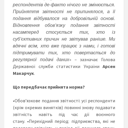
респондентів де-факто нічого не змінюється.
Прийняття звітності не припинялося, а її
подання відбувалося на добровільній основі.
Відновлення обов’язку подання звітності
насамперед стосується тих, хто із
суб’єктивних причин не звітував раніше. Ми
вдячні всім, хто вже працює з нами, і готові
підтримувати тих, хто повертається до
регулярної подачі даних
» – зазначає Голова
Державної служби статистики України
Арсен
Макарчук
.
Що передбачає прийнята норма?
•Обов’язкове подання звітності: усі респонденти
(крім окремих винятків) повинні знову подавати
звітність навіть під час дії воєнного
стану. •Перехідний період: підприємства, які не
подавали звітність у період дії воєнного стану,