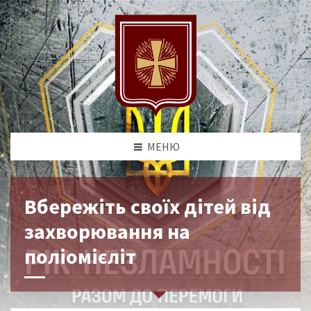
МЕНЮ
Вбережіть своїх дітей від
захворювання на
поліомієліт