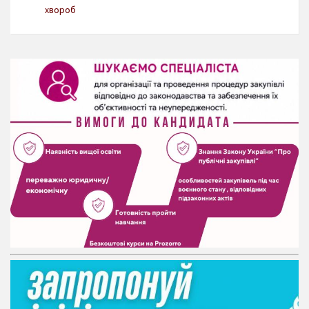
хвороб