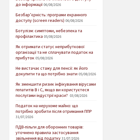
до інформації
06/08/2026
Безбар’єрність: програми екранного
доступу (screen readers)
06/08/2026
Ботулізм: симптоми, небезпека та
профілактика
05/08/2026
Як отримати статус неприбуткової
організації та не сплачувати податок на
прибуток
05/08/2026
Не вистачає стажу для пенсії: як його
докупити та що потрібно знати
05/08/2026
Як зменшити ризик інфікування вірусами
гепатитів В і С, якщо ви користуєтеся
послугами індустрії краси?
03/08/2026
Податок на нерухоме майно: що
потрібно зробити після отримання ППР
31/07/2026
ПДВ-пільги для оборонних товарів:
уточнено правила застосування
звільнення від податку
31/07/2026