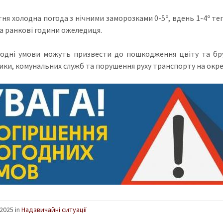
тня холодна погода з нічними заморозками 0-5º, вдень 1-4º те
та ранкові години ожеледиця.
годні умови можуть призвести до пошкодження цвіту та бр
ики, комунальних служб та порушення руху транспорту на окрем
2025 in
Надзвичайні ситуації