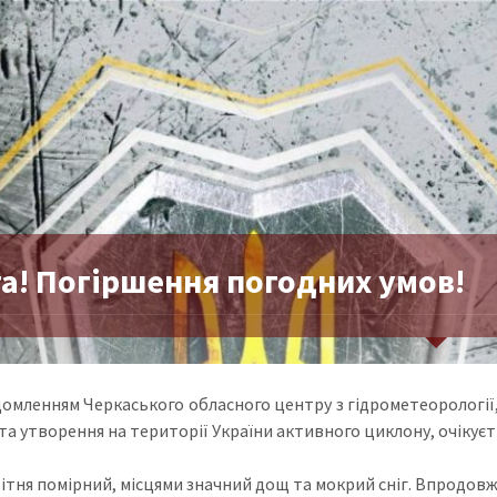
га! Погіршення погодних умов!
домленням Черкаського обласного центру з гідрометеорології,
та утворення на території України активного циклону, очікуєт
квітня помірний, місцями значний дощ та мокрий сніг. Впродовж