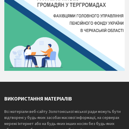
ВИКОРИСТАННЯ МАТЕРІАЛІВ
Всі матеріали веб-сайту Золотоніської міської ради можуть бути
відтворені у будь-яких засобах масової інформації, на серверах
мережі Інтернет або на будь-яких інших носіях без будь-яких