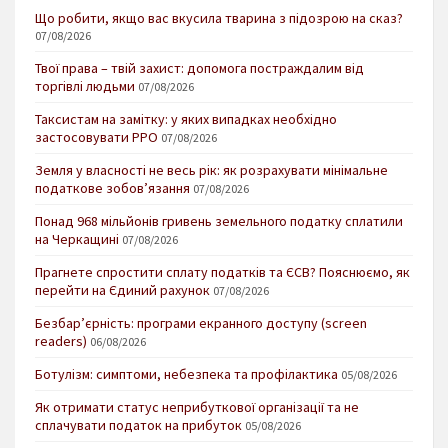
Що робити, якщо вас вкусила тварина з підозрою на сказ?
07/08/2026
Твої права – твій захист: допомога постраждалим від
торгівлі людьми
07/08/2026
Таксистам на замітку: у яких випадках необхідно
застосовувати РРО
07/08/2026
Земля у власності не весь рік: як розрахувати мінімальне
податкове зобов’язання
07/08/2026
Понад 968 мільйонів гривень земельного податку сплатили
на Черкащині
07/08/2026
Прагнете спростити сплату податків та ЄСВ? Пояснюємо, як
перейти на Єдиний рахунок
07/08/2026
Безбар’єрність: програми екранного доступу (screen
readers)
06/08/2026
Ботулізм: симптоми, небезпека та профілактика
05/08/2026
Як отримати статус неприбуткової організації та не
сплачувати податок на прибуток
05/08/2026