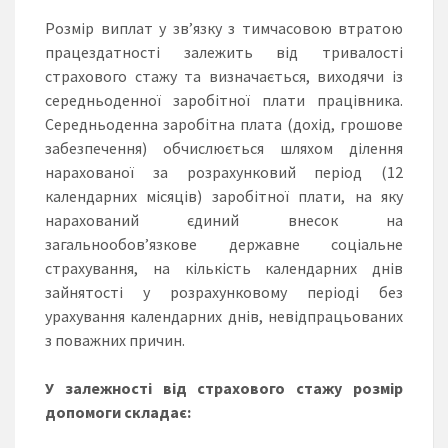
Розмір виплат у зв’язку з тимчасовою втратою
працездатності залежить від тривалості
страхового стажу та визначається, виходячи із
середньоденної заробітної плати працівника.
Середньоденна заробітна плата (дохід, грошове
забезпечення) обчислюється шляхом ділення
нарахованої за розрахунковий період (12
календарних місяців) заробітної плати, на яку
нарахований єдиний внесок на
загальнообов’язкове державне соціальне
страхування, на кількість календарних днів
зайнятості у розрахунковому періоді без
урахування календарних днів, невідпрацьованих
з поважних причин.
У залежності від страхового стажу розмір
допомоги складає: