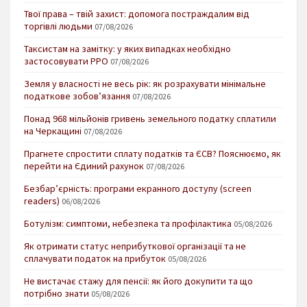
Твої права – твій захист: допомога постраждалим від
торгівлі людьми
07/08/2026
Таксистам на замітку: у яких випадках необхідно
застосовувати РРО
07/08/2026
Земля у власності не весь рік: як розрахувати мінімальне
податкове зобов’язання
07/08/2026
Понад 968 мільйонів гривень земельного податку сплатили
на Черкащині
07/08/2026
Прагнете спростити сплату податків та ЄСВ? Пояснюємо, як
перейти на Єдиний рахунок
07/08/2026
Безбар’єрність: програми екранного доступу (screen
readers)
06/08/2026
Ботулізм: симптоми, небезпека та профілактика
05/08/2026
Як отримати статус неприбуткової організації та не
сплачувати податок на прибуток
05/08/2026
Не вистачає стажу для пенсії: як його докупити та що
потрібно знати
05/08/2026