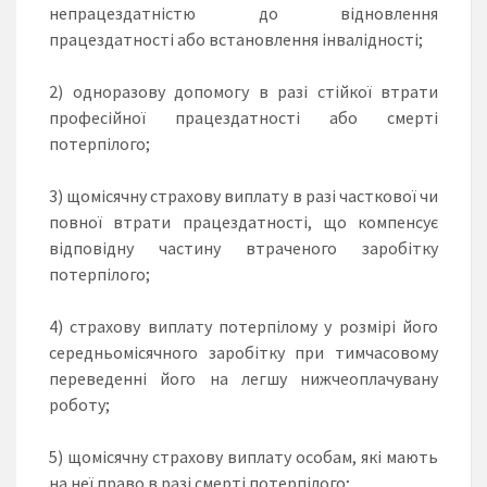
непрацездатністю до відновлення
працездатності або встановлення інвалідності;
2) одноразову допомогу в разі стійкої втрати
професійної працездатності або смерті
потерпілого;
3) щомісячну страхову виплату в разі часткової чи
повної втрати працездатності, що компенсує
відповідну частину втраченого заробітку
потерпілого;
4) страхову виплату потерпілому у розмірі його
середньомісячного заробітку при тимчасовому
переведенні його на легшу нижчеоплачувану
роботу;
5) щомісячну страхову виплату особам, які мають
на неї право в разі смерті потерпілого;