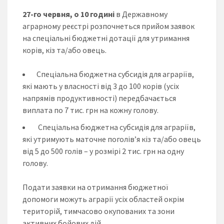
27-го червня, о 10 годині
в Державному
аграрному реєстрі розпочнеться прийом заявок
на спеціальні бюджетні дотації для утримання
корів, кіз та/або овець.
Спеціальна бюджетна субсидія для аграріїв,
які мають у власності від 3 до 100 корів (усіх
напрямів продуктивності) передбачається
виплата по 7 тис. грн на кожну голову.
Спеціальна бюджетна субсидія для аграріїв,
які утримують маточне поголів’я кіз та/або овець
від 5 до 500 голів – у розмірі 2 тис. грн на одну
голову.
Подати заявки на отримання бюджетної
допомоги можуть аграрії усіх областей окрім
територій, тимчасово окупованих та зони
активних бойових дій.