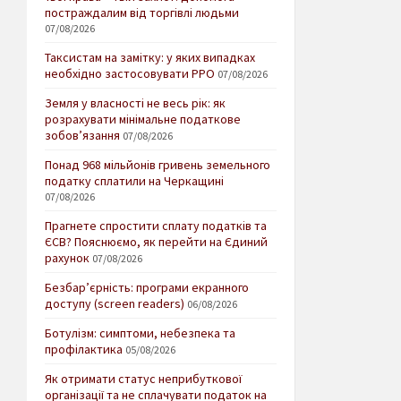
постраждалим від торгівлі людьми
07/08/2026
Таксистам на замітку: у яких випадках
необхідно застосовувати РРО
07/08/2026
Земля у власності не весь рік: як
розрахувати мінімальне податкове
зобов’язання
07/08/2026
Понад 968 мільйонів гривень земельного
податку сплатили на Черкащині
07/08/2026
Прагнете спростити сплату податків та
ЄСВ? Пояснюємо, як перейти на Єдиний
рахунок
07/08/2026
Безбар’єрність: програми екранного
доступу (screen readers)
06/08/2026
Ботулізм: симптоми, небезпека та
профілактика
05/08/2026
Як отримати статус неприбуткової
організації та не сплачувати податок на