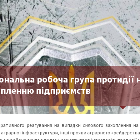
іональна робоча група протидії
опленню підприємств
ративного реагування на випадки силового захоплення на 
в аграрної інфраструктури, інші прояви аграрного «рейдерства»
льна робоча група з питань захисту прав інвесторів, протиді