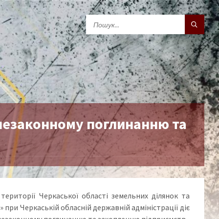
 незаконному поглинанню та
території Черкаської області земельних ділянок та
 при Черкаській обласній державній адміністрації діє
ї незаконному поглинанню та захопленню підприємств.