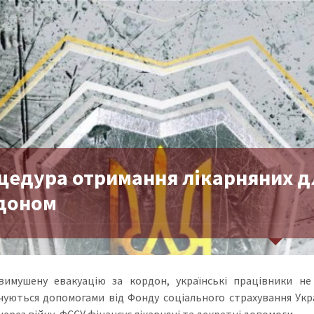
цедура отримання лікарняних дл
доном
имушену евакуацію за кордон, українські працівники не
чуються допомогами від Фонду соціального страхування Украї
ерез війну, ФССУ фінансує лікарняні та декретні допомоги.