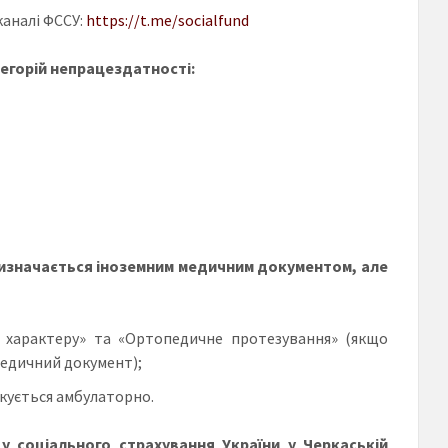
каналі ФССУ:
https://t.me/socialfund
егорій непрацездатності:
визначається іноземним медичним документом, але
о характеру» та «Ортопедичне протезування» (якщо
медичний документ);
ікується амбулаторно.
у соціального страхування України у Черкаській