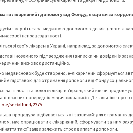
мати лікарняний і допомогу від Фонду, якщо ви за кордон
дусім зверніться за медичною допомогою до місцевого лікар
имчасової непрацездатності.
іться зі своїм лікарем в Україні, наприклад, за допомогою ел
ідставі іноземного підтвердження (виписки чи довідки із зазн
 медичний висновок дистанційно.
о медвисновок буде створено, е-лікарняний сформується авт
ний є підставою для отримання допомоги від Фонду соціальног
азі вагітності та пологів лікар в Україні, який вів чи продов
таві власних попередніх медичних записів. Детальніше про от
t.me/socialfund/2375
льша процедура відбувається, як і зазвичай: для отримання 
оном, має опрацювати е-лікарняний, сформувати за ним заяву-
ийняття такої заяви залежить строк виплати допомоги.