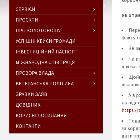
СЕРВІСИ
Як отри
ПРОЄКТИ
Пере
ПРО ЗОЛОТОНОШУ
факту т
УСПІШНІ КЕЙСИ ГРОМАДИ
Зв’яж
ІНВЕСТИЦІЙНИЙ ПАСПОРТ
На п
МІЖНАРОДНА СПІВПРАЦЯ
для вас
ПРОЗОРА ВЛАДА
Щойн
ВЕТЕРАНСЬКА ПОЛІТИКА
лікарня
ЗРАЗКИ ЗАЯВ
А в р
на підс
ДОВІДНИК
https://
КОРИСНІ ПОСИЛАННЯ
Пода
КОНТАКТИ
за корд
дати пр