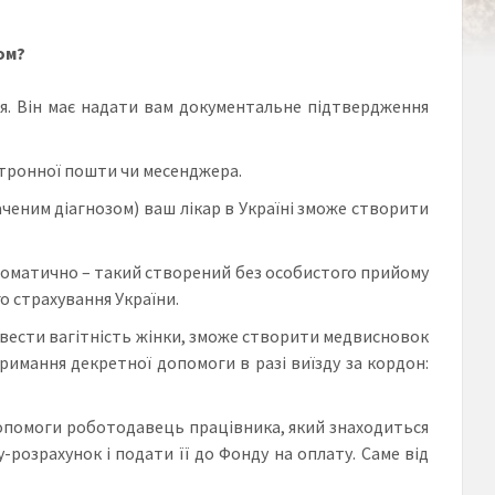
ом?
я. Він має надати вам документальне підтвердження
ектронної пошти чи месенджера.
аченим діагнозом) ваш лікар в Україні зможе створити
оматично – такий створений без особистого прийому
о страхування України.
жує вести вагітність жінки, зможе створити медвисновок
римання декретної допомоги в разі виїзду за кордон:
допомоги роботодавець працівника, який знаходиться
розрахунок і подати її до Фонду на оплату. Саме від