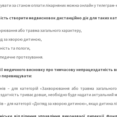
кувати за станом оплати лікарняних можна онлайн у телеграм-
сть створити медвисновок дистанційно діє для таких кат
орювання або травма загального характеру,
яд за хворою дитиною,
ність та пологи,
педичне протезування.
ії медичного висновку про тимчасову непрацездатність 
е перевищувати:
нів – для категорій «Захворювання або травма загальног
здатність триває довше, необхідно буде надати актуальний 
ів – для категорії «Догляд за хворою дитиною», якщо дитина л
ніське відділення управління виконавчої дирекції Фонд