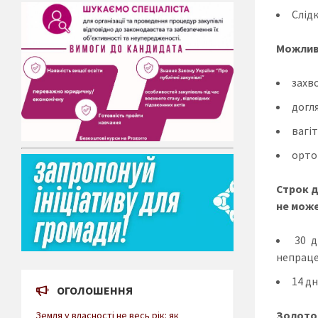
Слід
Можливі
захв
догл
вагіт
орто
Строк д
не мож
30 д
непраце
14 дн
ОГОЛОШЕННЯ
Золото
Земля у власності не весь рік: як