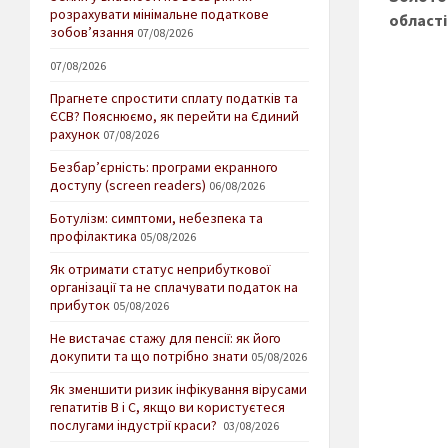
розрахувати мінімальне податкове
області
зобов’язання
07/08/2026
07/08/2026
Прагнете спростити сплату податків та
ЄСВ? Пояснюємо, як перейти на Єдиний
рахунок
07/08/2026
Безбар’єрність: програми екранного
доступу (screen readers)
06/08/2026
Ботулізм: симптоми, небезпека та
профілактика
05/08/2026
Як отримати статус неприбуткової
організації та не сплачувати податок на
прибуток
05/08/2026
Не вистачає стажу для пенсії: як його
докупити та що потрібно знати
05/08/2026
Як зменшити ризик інфікування вірусами
гепатитів В і С, якщо ви користуєтеся
послугами індустрії краси?
03/08/2026