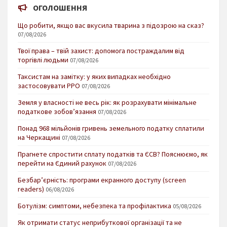
ОГОЛОШЕННЯ
Що робити, якщо вас вкусила тварина з підозрою на сказ?
07/08/2026
Твої права – твій захист: допомога постраждалим від
торгівлі людьми
07/08/2026
Таксистам на замітку: у яких випадках необхідно
застосовувати РРО
07/08/2026
Земля у власності не весь рік: як розрахувати мінімальне
податкове зобов’язання
07/08/2026
Понад 968 мільйонів гривень земельного податку сплатили
на Черкащині
07/08/2026
Прагнете спростити сплату податків та ЄСВ? Пояснюємо, як
перейти на Єдиний рахунок
07/08/2026
Безбар’єрність: програми екранного доступу (screen
readers)
06/08/2026
Ботулізм: симптоми, небезпека та профілактика
05/08/2026
Як отримати статус неприбуткової організації та не