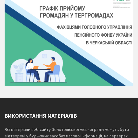
ВИКОРИСТАННЯ МАТЕРІАЛІВ
Всі матеріали веб-сайту Золотоніської міської ради можуть бути
відтворені у будь-яких засобах масової інформації, на серверах