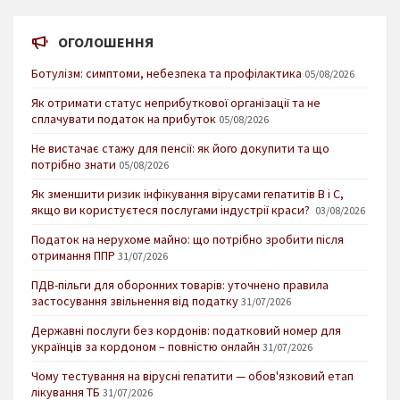
ОГОЛОШЕННЯ
Ботулізм: симптоми, небезпека та профілактика
05/08/2026
Як отримати статус неприбуткової організації та не
сплачувати податок на прибуток
05/08/2026
Не вистачає стажу для пенсії: як його докупити та що
потрібно знати
05/08/2026
Як зменшити ризик інфікування вірусами гепатитів В і С,
якщо ви користуєтеся послугами індустрії краси?
03/08/2026
Податок на нерухоме майно: що потрібно зробити після
отримання ППР
31/07/2026
ПДВ-пільги для оборонних товарів: уточнено правила
застосування звільнення від податку
31/07/2026
Державні послуги без кордонів: податковий номер для
українців за кордоном – повністю онлайн
31/07/2026
Чому тестування на вірусні гепатити — обов'язковий етап
лікування ТБ
31/07/2026