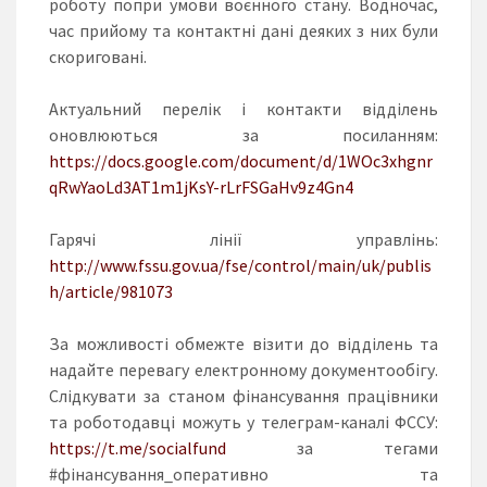
роботу попри умови воєнного стану. Водночас,
час прийому та контактні дані деяких з них були
скориговані.
Актуальний перелік і контакти відділень
оновлюються за посиланням:
https://docs.google.com/document/d/1WOc3xhgnr
qRwYaoLd3AT1m1jKsY-rLrFSGaHv9z4Gn4
Гарячі лінії управлінь:
http://www.fssu.gov.ua/fse/control/main/uk/publis
h/article/981073
За можливості обмежте візити до відділень та
надайте перевагу електронному документообігу.
Слідкувати за станом фінансування працівники
та роботодавці можуть у телеграм-каналі ФССУ:
https://t.me/socialfund
за тегами
#фінансування_оперативно та