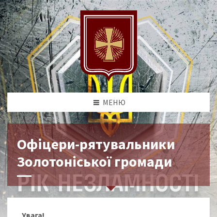
МЕНЮ
Офіцери-рятувальники
Золотоніської громади
Увага!