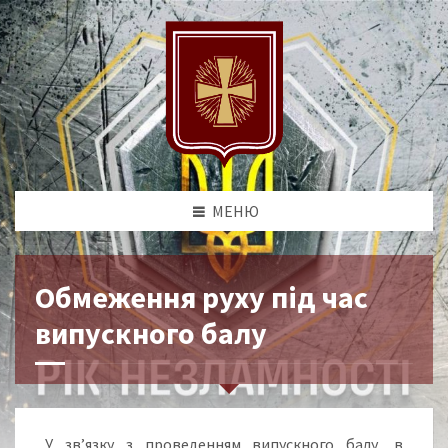
МЕНЮ
Обмеження руху під час
випускного балу
У зв’язку з проведенням випускного балу, в