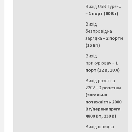
Вихід USB Type-C
–
1 порт (60 Вт)
Вихід
безпровідна
зарядка –
2 порти
(15 Вт)
Вихід
прикурювач –
1
порт (12 В, 10 А)
Вихід розетка
220V –
2 розетки
(загальна
потужність 2000
Вт/перенапруга
4800 Вт, 230 В)
Вихід швидка