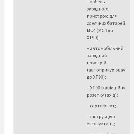
– кабель
зарядного
пристрою для
сонячних батарей
MC4 (MC4 до
XT90);
– автомобільний
зарядний
пристрій
(автоприкурювач
до XT90);
– XT90 в авіаційну
розетку (вхід);
– сертифікат;
– інструкція з
експлуатації;