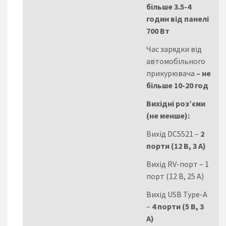
більше 3.5-4
годин від панелі
700 Вт
Час зарядки від
автомобільного
прикурювача
– не
більше 10-20 год
Вихідні роз’єми
(не менше):
Вихід DC5521 –
2
порти (12 В, 3 А)
Вихід RV-порт – 1
порт (12 В, 25 А)
Вихід USB Type-A
–
4 порти (5 В, 3
А)