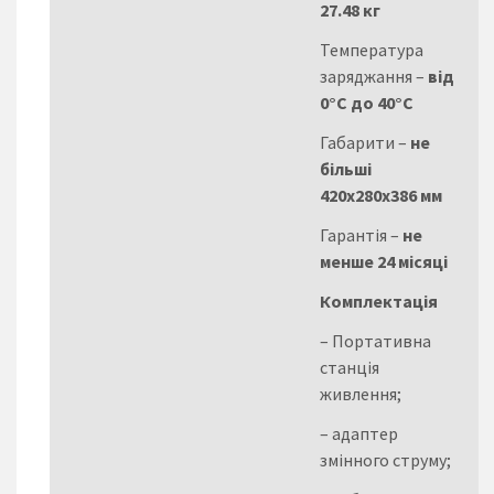
27.48 кг
Температура
заряджання –
від
0°C до 40°C
Габарити –
не
більші
420х280х386 мм
Гарантія –
не
менше 24 місяці
Комплектація
– Портативна
станція
живлення;
– адаптер
змінного струму;