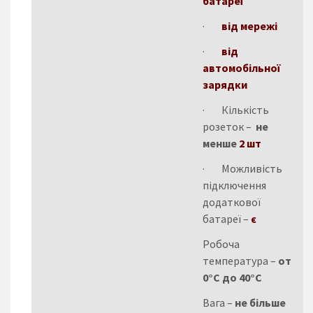
батареї
·
від мережі
·
від
автомобільної
зарядки
· Кількість
розеток –
не
менше
2 шт
· Можливість
підключення
додаткової
батареї –
є
Робоча
температура –
от
0°C до 40°C
Вага –
не більше