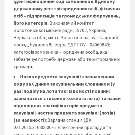
ідентифікаційний код замовника в Єдиному
державному реєстрі юридичних осіб, фізичних
осіб – підприємців та громадських формувань,
його категорія:
Виконавчий комітет
Золотоніської міської ради; 19702, Україна,
Черкаська обл., місто Золотоноша, вул. Садовий
проїзд, будинок 8; код за ЄДРПОУ – 04060849;
категорія замовника – юридична особа, яка
забезпечує потреби держави або територіальної
громади.
Назва предмета закупівлі із зазначенням
коду за Єдиним закупівельним словником (у
разі поділу на лоти такі відомості повинні
зазначатися стосовно кожного лота) та назви
відповідних класифікаторів предмета
закупівлі і частин предмета закупівлі (лотів)
(за наявності):
Зарядна станція (ДК
021:2015:31680000-6: Електричне приладдя та
супутні товари до електричного обладнання)