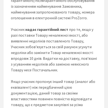
гарантійного/післягарантійного обслуговування
із зазначенням найменування Замовника,
найменування запропонованого товару, номера
оголошення в електронній системі ProZorro.
Учасник
надає гарантійний лист
про те, якщо у
разі поставки Товару неналежної якості, або
виявленні недоліків поставленого Товару,
Учасник зобов’язується за свій рахунок усунути
недоліки або замінити Товар неналежної якості
впродовж 10 днів. Видатки на доставку, пов’язані
з усуванням недоліків або заміною неякісного
Товару несе Постачальник.
Якщо учасник пропонує інший товар (аналог або
еквівалент) ніж передбачений цією
документацією, даний товар за своїми
властивостями повинен повністю відповідати
товару, що є предметом закупівлі за усіма