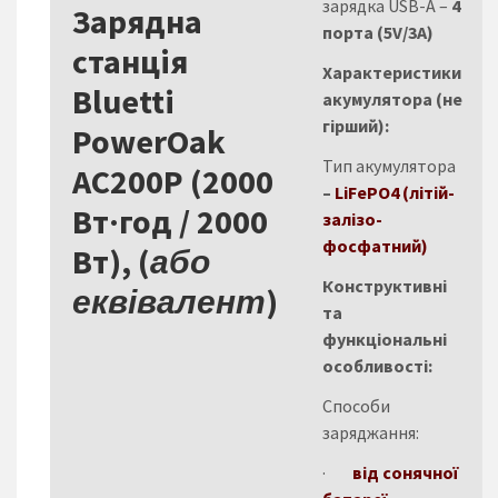
зарядка USB-A –
4
Зарядна
порта (5V/3A)
станція
Характеристики
Bluetti
акумулятора (не
гірший):
PowerOak
Тип акумулятора
AC200P (2000
–
LiFePO4 (літій-
Вт·год / 2000
залізо-
фосфатний)
Вт), (
або
Конструктивні
еквівалент
)
та
функціональні
особливості:
Способи
заряджання:
·
від сонячної