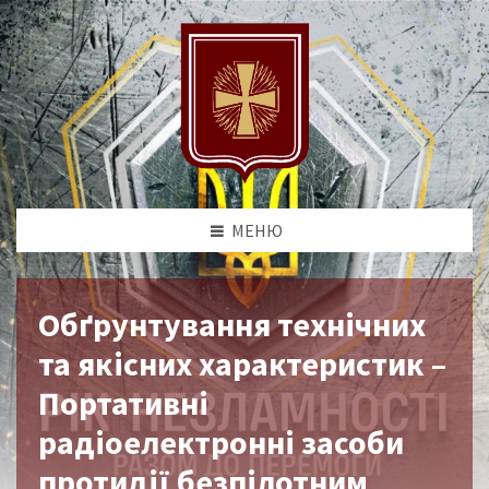
МЕНЮ
Обґрунтування технічних
та якісних характеристик –
Портативні
радіоелектронні засоби
протидії безпілотним