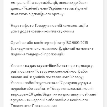
метрології та сертифікації, внесено до бази
даних «Технічні умови України» та засвідчені
печаткою відповідного органу
Надати фото Товару в повній комплектації з
усіма додатковими комплектуючими.
Оригінал або копія сертифікату ISO 9001:2015
(менеджмент системи якості), діючий на момент
подання тендерної пропозиції.
Учасник
надає гарантійний лист
про те, якщо у
разі поставки Товару неналежної якості, або
виявленні недоліків поставленого Товару,
Учасник зобов’язується за свій рахунок усунути
недоліки або замінити Товар неналежної якості
впродовж 10 днів. Видатки на доставку, пов’язані
з усуванням недоліків або заміною неякісного
Товару несе Постачальник.