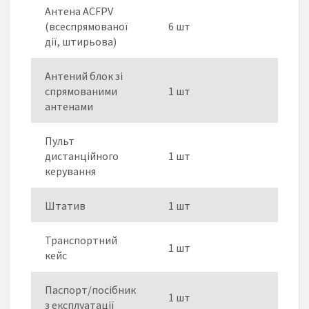
Антена ACFPV
(всеспрямованої
6 шт
дії, штирьова)
Антений блок зі
спрямованими
1 шт
антенами
Пульт
дистанційного
1 шт
керування
Штатив
1 шт
Транспортний
1 шт
кейс
Паспорт/посібник
1 шт
з експлуатації