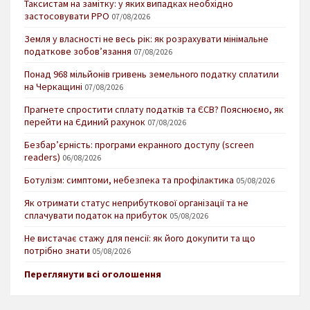
Таксистам на замітку: у яких випадках необхідно
застосовувати РРО
07/08/2026
Земля у власності не весь рік: як розрахувати мінімальне
податкове зобов’язання
07/08/2026
Понад 968 мільйонів гривень земельного податку сплатили
на Черкащині
07/08/2026
Прагнете спростити сплату податків та ЄСВ? Пояснюємо, як
перейти на Єдиний рахунок
07/08/2026
Безбар’єрність: програми екранного доступу (screen
readers)
06/08/2026
Ботулізм: симптоми, небезпека та профілактика
05/08/2026
Як отримати статус неприбуткової організації та не
сплачувати податок на прибуток
05/08/2026
Не вистачає стажу для пенсії: як його докупити та що
потрібно знати
05/08/2026
Переглянути всі оголошення