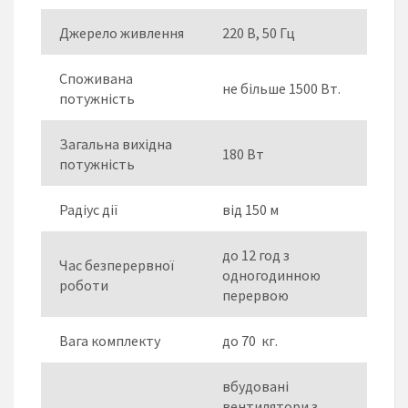
Джерело живлення
220 В, 50 Гц
Споживана
не більше 1500 Вт.
потужність
Загальна вихідна
180 Вт
потужність
Радіус дії
від 150 м
до 12 год з
Час безперервної
одногодинною
роботи
перервою
Вага комплекту
до 70 кг.
вбудовані
вентилятори з