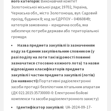
його категорія:
Виконавчий комітет
Золотоніської міської ради; 19702, Україна,
Черкаська обл., місто Золотоноша, вул. Садовий
проїзд, будинок 8; код за ЄДРПОУ – 04060849;
категорія замовника – юридична особа, яка
забезпечує потреби держави або територіальної
громади.
Назва предмета закупівлі із зазначенням
коду за Єдиним закупівельним словником (у
разі поділу на лоти такі відомості повинні
зазначатися стосовно кожного лота) та назви
відповідних класифікаторів предмета
закупівлі і частин предмета закупівлі (лотів)
(за наявності):
Портативні радіоелектронні
засоби протидії безпілотним літальним апаратам
(ДК 021:2015:35730000-0: Електронні бойові
комплекси та засоби радіоелектронного захисту)
Ідентифікатор закупівлі:
UA-2024-09-17-