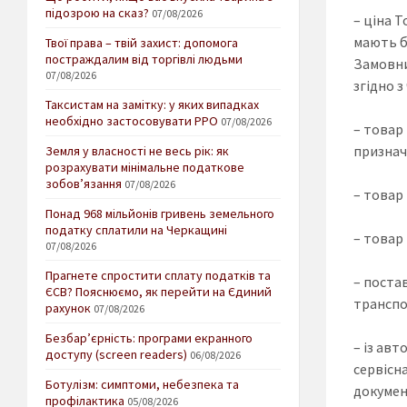
підозрою на сказ?
07/08/2026
– ціна Т
мають б
Твої права – твій захист: допомога
постраждалим від торгівлі людьми
Замовни
07/08/2026
згідно 
Таксистам на замітку: у яких випадках
необхідно застосовувати РРО
07/08/2026
– товар
признач
Земля у власності не весь рік: як
розрахувати мінімальне податкове
зобов’язання
07/08/2026
– товар 
Понад 968 мільйонів гривень земельного
податку сплатили на Черкащині
– товар 
07/08/2026
Прагнете спростити сплату податків та
– поста
ЄСВ? Пояснюємо, як перейти на Єдиний
транспо
рахунок
07/08/2026
Безбар’єрність: програми екранного
– із ав
доступу (screen readers)
06/08/2026
сервісн
Ботулізм: симптоми, небезпека та
докумен
профілактика
05/08/2026