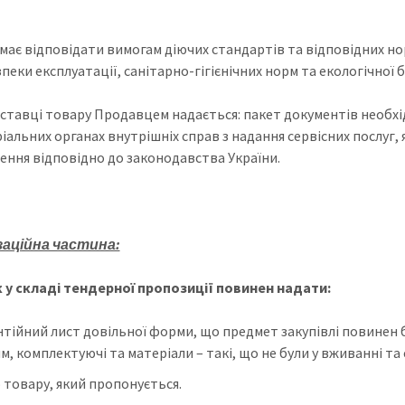
 має відповідати вимогам діючих стандартів та відповідних н
зпеки експлуатації, санітарно-гігієнічних норм та екологічної 
оставці товару Продавцем надається: пакет документів необхід
іальних органах внутрішніх справ з надання сервісних послуг,
ення відповідно до законодавства України.
заційна частина:
 у складі тендерної пропозиції повинен надати:
тійний лист довільної форми, що предмет закупівлі повинен бу
, комплектуючі та матеріали – такі, що не були у вживанні та 
 товару, який пропонується.