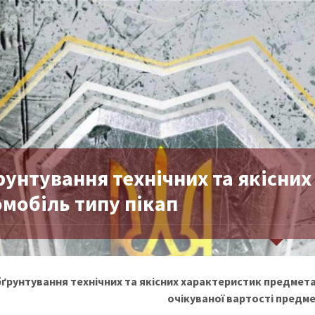
унтування технічних та якісних
мобіль типу пікап
ґрунтування
технічних та якісних характеристик предмета
очікуваної вартості предме