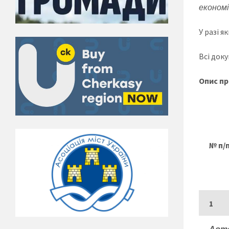
економі
У разі 
Всі док
Опис пр
№ п/
1
Авто