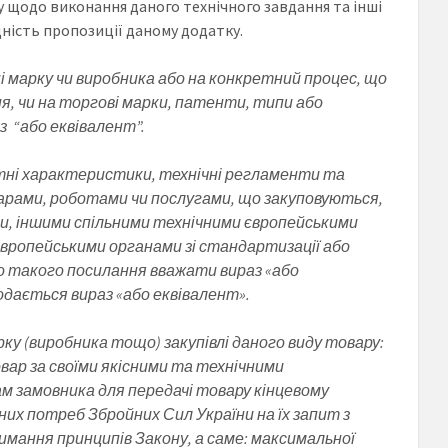
у щодо виконання даного технічного завдання та інші
дність пропозиції даному додатку.
і марку чи виробника або на конкретний процес, що
я, чи на торгові марки, патенти, типи або
 “або еквівалент”.
ртні характеристики, технічні регламенти та
оварами, роботами чи послугами, що закуповуються,
, іншими спільними технічними європейськими
вропейськими органами зі стандартизації або
 такого посилання вважати вираз «або
дається вираз «або еквівалент».
ку (виробника тощо) закупівлі даного виду товару:
вар за своїми якісними та технічними
 замовника для передачі товару кінцевому
них потреб Збройних Сил України на їх запит з
имання принципів Закону, а саме: максимальної