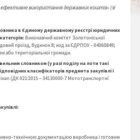
ро ефективне використання державних коштів» (зі
мовника в Єдиному державному реєстрі юридичних
 категорія:
Виконавчий комітет Золотоніської
адовий проїзд, будинок 8; код за ЄДРПОУ – 04060849;
ви або територіальної громади.
вельним словником (у разі поділу на лоти такі
ідповідних класифікаторів предмета закупівлі і
ікап (ДК 021:2015 – 34130000-7 Мототранспортні
купівлі:
тивно-технічною документацією виробника і готовим