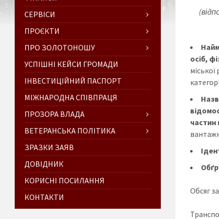
(відп
СЕРВІСИ
ПРОЄКТИ
Найм
ПРО ЗОЛОТОНОШУ
осіб, ф
УСПІШНІ КЕЙСИ ГРОМАДИ
міської 
ІНВЕСТИЦІЙНИЙ ПАСПОРТ
категор
МІЖНАРОДНА СПІВПРАЦЯ
Назв
відомос
ПРОЗОРА ВЛАДА
частин 
ВЕТЕРАНСЬКА ПОЛІТИКА
вантажн
ЗРАЗКИ ЗАЯВ
Іден
ДОВІДНИК
Обґр
КОРИСНІ ПОСИЛАННЯ
Обсяг за
КОНТАКТИ
Транспо