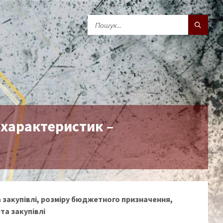
 характеристик –
 закупівлі, розміру бюджетного призначення,
та закупівлі