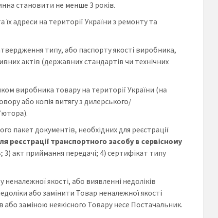
инна становити не менше 3 років.
 їх адреси на території України з ремонту та
атвердження типу, або паспорту якості виробника,
ивних актів (державних стандартів чи технічних
ом виробника товару на території України (на
вору або копія витягу з дилерського/
’ютора).
го пакет документів, необхідних для реєстрації
ля реєстрації транспортного засобу в сервісному
З; 3) акт приймання передачі; 4) сертифікат типу
у неналежної якості, або виявленні недоліків
недоліки або замінити Товар неналежної якості
ів або заміною неякісного Товару несе Постачальник.