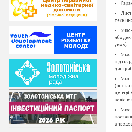
Гара
Лист 
технічн
Учас
або дек
умов).
Учас
підтвер
дистриб
Учас
(постано
центрі 
колісног
Учас
поставле
впродовж