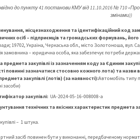
овідно до пункту 41 постанови КМУ від 11.10.2016 № 710 «П
змінами))
енування, місцезнаходження та ідентифікаційний код за
ізичних осіб – підприємців та громадських формувань, його
ради; 19702, Україна, Черкаська обл., місто Золотоноша, вул. С
ія замовника – юридична особа, яка забезпечує потреби держа
а предмета закупівлі із зазначенням коду за Єдиним закупі
ті повинні зазначатися стосовно кожного лота) та назви в
предмета закупівлі (лотів) (за наявності):
Автомобіль типу п
і засоби)
тифікатор закупівлі:
UA-2024-05-16-008008-a
унтування технічних та якісних характеристик предмета за
купівлі – 1 штука.
ртний засіб повинен бути у виконанні, передбаченому норма