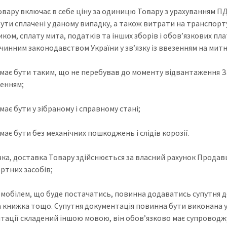
овару включає в себе ціну за одиницю Товару з урахуванням ПД
ути сплачені у даному випадку, а також витрати на транспорту
ком, сплату мита, податків та інших зборів і обов’язкових пл
з чинним законодавством України у зв’язку із ввезенням на ми
 має бути таким, що не перебував до моменту відвантаження З
енням;
має бути у зібраному і справному стані;
має бути без механічних пошкоджень і слідів корозії.
вка, доставка Товару здійснюється за власний рахунок Продавц
ртних засобів;
томобілем, що буде постачатись, повинна додаватись супутня д
а книжка тощо. Супутня документація повинна бути виконана ук
тації складений іншою мовою, він обов’язково має супровод