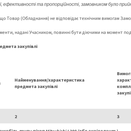
ї, ефективності та пропорційності, замовником було прий
якщо Товар (Обладнання) не відповідає технічним вимогам Замо
ументи, надані Учасником, повинні бути діючими на момент под
едмета закупівлі
Вимог
Найменування/характеристика
харак
п
предмета закупівлі
компл
закупі
2
3
мобіль типу пікап
Mitsubishi
L200 (або еквівалент )