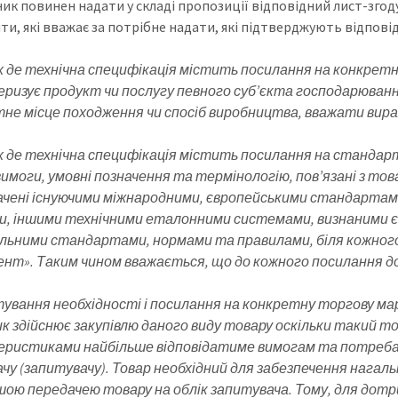
ник повинен надати у складі пропозиції відповідний лист-згод
ти, які вважає за потрібне надати, які підтверджують відпові
х де технічна специфікація містить посилання на конкретн
ризує продукт чи послугу певного суб’єкта господарюванн
не місце походження чи спосіб виробництва, вважати вираз
х де технічна специфікація містить посилання на станда
вимоги, умовні позначення та термінологію, пов’язані з т
чені існуючими міжнародними, європейськими стандартами
, іншими технічними еталонними системами, визнаними є
льними стандартами, нормами та правилами, біля кожного
ент». Таким чином вважається, що до кожного посилання до
ування необхідності і посилання на конкретну торгову мар
к здійснює закупівлю даного виду товару оскільки такий то
ристиками найбільше відповідатиме вимогам та потребам
чу (запитувачу). Товар необхідний для забезпечення нагаль
ою передачею товару на облік запитувача. Тому, для дотр