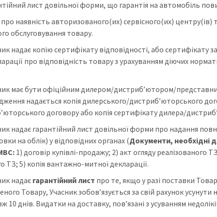
нтійний лист довільної форми, що гарантія на автомобіль пов
про наявність авторизованого(их) сервісного(их) центру(ів) та
ого обслуговування товару.
ник надає копію сертифікату відповідності, або сертифікату з
ларації про відповідність товару з урахуванням діючих нормат
ник має бути офіційним дилером/дистриб’ютором/представник
дження надається копія дилерського/дистриб’юторського дого
’юторського договору або копія сертифікату дилера/дистриб
ник надає гарантійний лист довільної форми про надання повно
вки на облік) у відповідних органах (
Документи, необхідні д
МВС:
1) договір купівлі-продажу; 2) акт огляду реалізованого Т
о ТЗ; 5) копія вантажно-митної декларації.
ник надає
гарантійний лист
про те, якщо у разі поставки Товар
ного Товару, Учасник зобов’язується за свій рахунок усунути 
 10 днів. Видатки на доставку, пов’язані з усуванням недолік