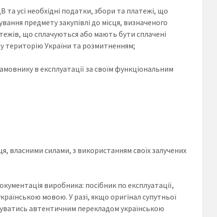
В та усі необхідні податки, збори та платежі, що
вання предмету закупівлі до місця, визначеного
атежів, що сплачуються або мають бути сплачені
тну територію України та розмитненням;
амовнику в експлуатації за своїм функціональним
я, власними силами, з використанням своїх залучених
окументація виробника: посібник по експлуатації,
раїнською мовою. У разі, якщо оригінал супутньої
жуватись автентичним перекладом українською