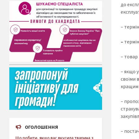
до експ
експлуат
– термін
–
термін
– товар 
– якщо 
своїми 
кращим 
– пропо
страхув
закупівл
ОГОЛОШЕННЯ
– поста
Що робити, якщо вас вкусила тварина з