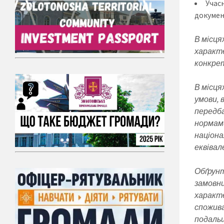
Учас
докумен
В місця
характе
конкрет
В місця
умови, 
передба
нормами
націона
еквівал
Обґрунт
замовни
характе
спожива
подальш