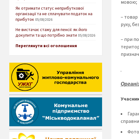
мовою;
Як отримати статус неприбуткової
організації та не сплачувати податок на
– товар
прибуток
05/08/2026
руху, бе
Не вистачає стажу для пенсії: як його
докупити та що потрібно знати
05/08/2026
– при п
Переглянути всі оголошення
територ
признач
Органі
Учасник
Гаран
справним
Фото