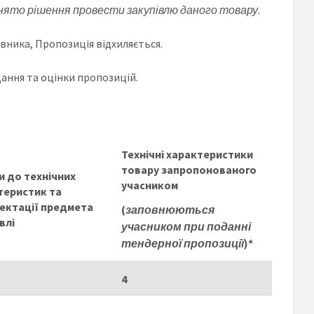
нято рішення провести закупівлю даного товару.
вника, Пропозиція відхиляється.
ання та оцінки пропозицій.
Технічні характеристики
товару запропонованого
и до технічних
учасником
теристик та
ектації предмета
(
заповнюються
влі
учасником при поданні
тендерної пропозиції
)*
4