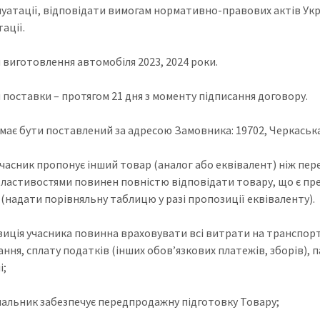
луатації, відповідати вимогам нормативно-правових актів Ук
ації.
 виготовлення автомобіля 2023, 2024 роки.
 поставки – протягом 21 дня з моменту підписання договору.
має бути поставлений за адресою Замовника: 19702, Черкаська 
учасник пропонує інший товар (аналог або еквівалент) ніж пе
властивостями повинен повністю відповідати товару, що є пре
(надати порівняльну таблицю у разі пропозиції еквіваленту).
зиція учасника повинна враховувати всі витрати на транспор
ання, сплату податків (інших обов’язкових платежів, зборів), 
і;
чальник забезпечує передпродажну підготовку Товару;