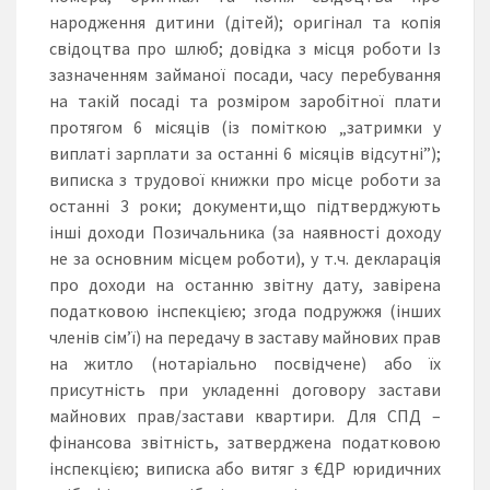
народження дитини (дітей); оригінал та копія
свідоцтва про шлюб; довідка з місця роботи Із
зазначенням займаної посади, часу перебування
на такій посаді та розміром заробітної плати
протягом 6 місяців (із поміткою „затримки у
виплаті зарплати за останні 6 місяців відсутні”);
виписка з трудової книжки про місце роботи за
останні 3 роки; документи,що підтверджують
інші доходи Позичальника (за наявності доходу
не за основним місцем роботи), у т.ч. декларація
про доходи на останню звітну дату, завірена
податковою інспекцією; згода подружжя (інших
членів сім’ї) на передачу в заставу майнових прав
на житло (нотаріально посвідчене) або їх
присутність при укладенні договору застави
майнових прав/застави квартири. Для СПД –
фінансова звітність, затверджена податковою
інспекцією; виписка або витяг з €ДР юридичних