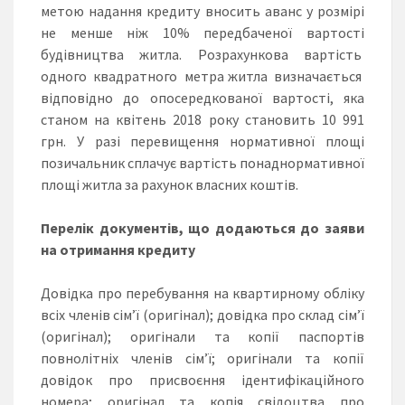
метою надання кредиту вносить аванс у розмірі
не менше ніж 10% передбаченої вартості
будівництва житла. Розрахункова вартість
одного квадратного метра житла визначається
відповідно до опосередкованої вартості, яка
станом на квітень 2018 року становить 10 991
грн. У разі перевищення нормативної площі
позичальник сплачує вартість понаднормативної
площі житла за рахунок власних коштів.
Перелік документів, що додаються до заяви
на отримання кредиту
Довідка про перебування на квартирному обліку
всіх членів сім’ї (оригінал); довідка про склад сім’ї
(оригінал); оригінали та копії паспортів
повнолітніх членів сім’ї; оригінали та копії
довідок про присвоєння ідентифікаційного
номера; оригінал та копія свідоцтва про