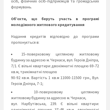
осіб, фізичних осіб-підприємців та громадських
формувань.
Об
’
єкти, що беруть участь в програмі
молодіжного житлового кредитування
Надання кредитів відповідно до програми
пропонується в:
15-поверховому цегляному житловому
будинку за адресою м. Черкаси, вул. Героїв Дніпра,
7/1. Є вільні квартири: двокімнатні площею 69-72
кв.м, трикімнатні площею
90-92 кв.м. Вартість 1 кв.м 11000-11500 грн., Вул.
Героїв Дніпра, 7-1;
10-поверховому цегляному
житловому будинку за адресою м. Черкаси,
вул. Нарбутівська, 239. Є вільні квартири:
однокімнатні площею 37-48 кв.м, двокімнатні