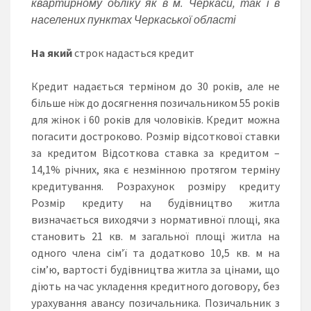
квартирному обліку як в
м. Черкаси, так і в
населених пунктах Черкаської області
На який
строк надасться кредит
Кредит надається терміном до 30 років, але не
більше ніж до досягнення позичальником 55 років
для жінок і 60 років для чоловіків. Кредит можна
погасити достроково. Розмір відсоткової ставки
за кредитом Відсоткова ставка за кредитом –
14,1% річних, яка є незмінною протягом терміну
кредитування. Розрахунок розміру кредиту
Розмір кредиту на будівництво житла
визначається виходячи з нормативної площі, яка
становить 21 кв. м загальної площі житла на
одного члена сім’ї та додатково 10,5 кв. м на
сім’ю, вартості будівництва житла за цінами, що
діють на час укладення кредитного договору, без
урахування авансу позичальника. Позичальник з