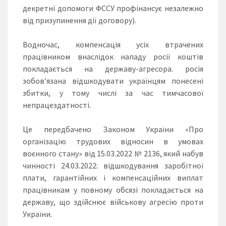
декретні допомоги ФССУ профінансує незалежно
від призупинення дії договору).
Водночас, компенсація усіх втрачених
працівником внаслідок нападу росії коштів
покладається на державу-агресора. росія
зобов’язана відшкодувати українцям понесені
збитки, у тому числі за час тимчасової
непрацездатності.
Це передбачено Законом України «Про
організацію трудових відносин в умовах
воєнного стану» від 15.03.2022 № 2136, який набув
чинності 24.03.2022: відшкодування заробітної
плати, гарантійних і компенсаційних виплат
працівникам у повному обсязі покладається на
державу, що здійснює військову агресію проти
України.