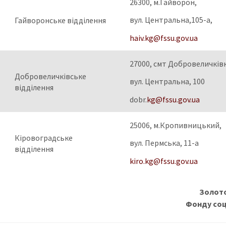
26300, м.Гайворон,
вул. Центральна,105-а,
Гайворонське відділення
haiv.kg@fssu.gov.ua
27000, смт Добровеличківк
Добровеличківське
вул. Центральна, 100
відділення
dobr.
kg@fssu.gov.ua
25006, м.Кропивницький,
Кіровоградське
вул. Пермська, 11-а
відділення
kiro.kg@fssu.gov.ua
Золото
Фонду соц