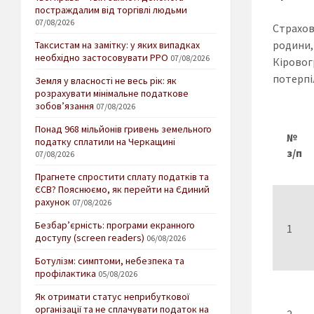
постраждалим від торгівлі людьми
07/08/2026
Страхов
родини
Таксистам на замітку: у яких випадках
необхідно застосовувати РРО
07/08/2026
Кіровог
потерпі
Земля у власності не весь рік: як
розрахувати мінімальне податкове
зобов’язання
07/08/2026
Понад 968 мільйонів гривень земельного
№
податку сплатили на Черкащині
з/п
07/08/2026
Прагнете спростити сплату податків та
ЄСВ? Пояснюємо, як перейти на Єдиний
рахунок
07/08/2026
Безбар’єрність: програми екранного
1
доступу (screen readers)
06/08/2026
Ботулізм: симптоми, небезпека та
профілактика
05/08/2026
Як отримати статус неприбуткової
організації та не сплачувати податок на
2