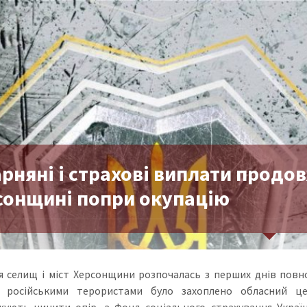
рняні і страхові виплати продо
сонщині попри окупацію
я селищ і міст Херсонщини розпочалась з перших днів повн
я російськими терористами було захоплено обласний ц
ують чинити опір, а Фонд соціального страхування Україн