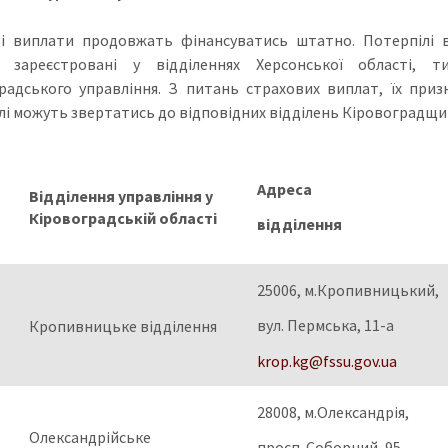
і виплати продовжать фінансуватись штатно. Потерпілі в
, зареєстровані у відділеннях Херсонської області, т
радського управління. З питань страхових виплат, їх при
лі можуть звертатись до відповідних відділень Кіровоградщин
Адреса
Відділення управління у
Кіровоградській області
відділення
25006, м.Кропивницький,
вул. Пермська, 11-а
Кропивницьке відділення
krop.kg@fssu.gov.ua
28008, м.Олександрія,
Олександрійське
просп. Соборний, 95,