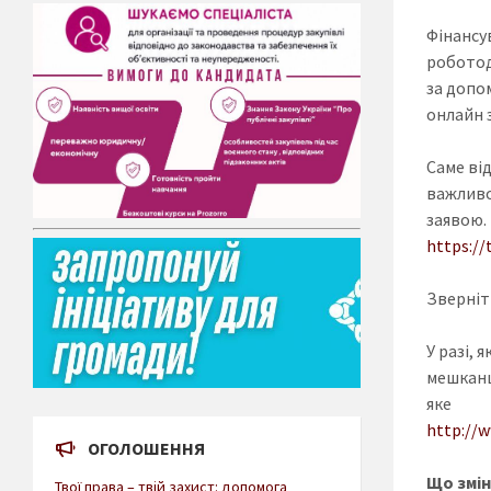
Фінансу
роботод
за допом
онлайн 
Саме ві
важливо
заявою
https://
Зверніт
У разі, 
мешканц
яке з
http://w
ОГОЛОШЕННЯ
Що змін
Твої права – твій захист: допомога