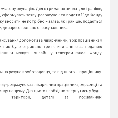
часову окупацію. Для отримання виплат, як і раніше,
сформувати заяву-розрахунок та подати її до Фонду
у вносити не потрібно – заява, як і раніше, подається
у, де зареєстровано страхувальника.
ансування допомоги за лікарняними, тож працівникам
оли ним було отримано третю квитанцію за поданою
цівники можуть онлайн у телеграм-каналі Фонду:
 на рахунок роботодавця, та від нього – працівнику.
аяву-розрахунок за лікарняним працівника, херсонці та
нду напряму. Для цього необхідно звернутись у будь-
 території, деталі за посиланням: