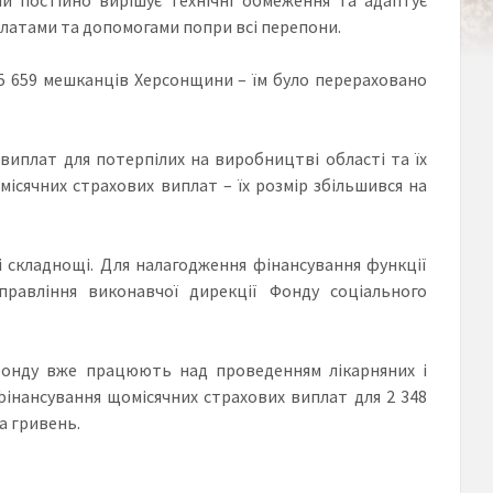
платами та допомогами попри всі перепони.
 5 659 мешканців Херсонщини – їм було перераховано
виплат для потерпілих на виробництві області та їх
місячних страхових виплат – їх розмір збільшився на
і складнощі. Для налагодження фінансування функції
равління виконавчої дирекції Фонду соціального
 Фонду вже працюють над проведенням лікарняних і
інансування щомісячних страхових виплат для 2 348
на гривень.