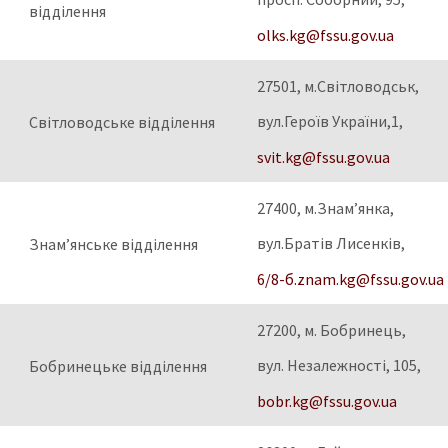
відділення
olks.kg@fssu.gov.ua
27501, м.Світловодськ,
вул.Героїв України,1,
Світловодське відділення
svit.kg@fssu.gov.ua
27400, м.Знам’янка,
вул.Братів Лисенків,
Знам’янське відділення
6/8-б.znam.kg@fssu.gov.ua
27200, м. Бобринець,
вул. Незалежності, 105,
Бобринецьке відділення
bobr.kg@fssu.gov.ua