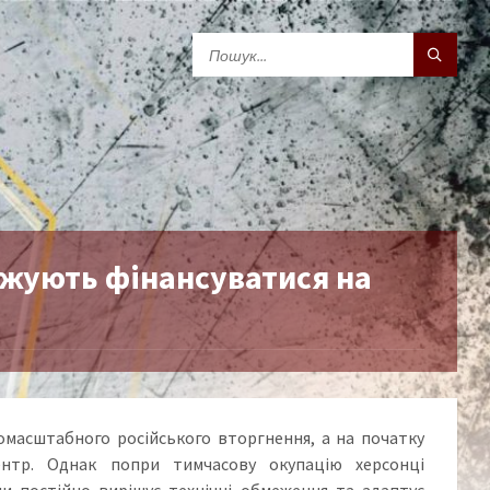
вжують фінансуватися на
омасштабного російського вторгнення, а на початку
ентр. Однак попри тимчасову окупацію херсонці
и постійно вирішує технічні обмеження та адаптує