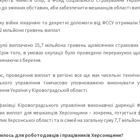
 до змінних обставин, аби забезпечити мешканців області ви
ку війни лікарняні та декретні допомоги від ФССУ отримали
2 мільйони гривень виплат.
уло виплачено 15,7 мільйона гривень щомісячних страхових 
Крім того, в умовах окупації було проведено перерахунок що
чинаючи з березня.
с, проведення виплат в регіоні все ще має чисельні технічн
ького управління тимчасово уповноважено виконувати уп
ння України у Кіровоградській області.
фахівці Кіровоградського управління виконавчої дирекції
их виплат для мешканців Херсонщини – зокрема, готується ф
их Херсонської області та їх сімей на загальну суму 7,7 мільйо
илось для роботодавців і працівників Херсонщини?