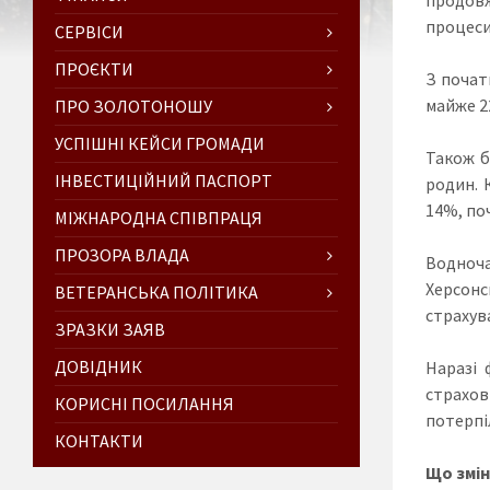
процеси
СЕРВІСИ
ПРОЄКТИ
З почат
майже 2
ПРО ЗОЛОТОНОШУ
УСПІШНІ КЕЙСИ ГРОМАДИ
Також б
ІНВЕСТИЦІЙНИЙ ПАСПОРТ
родин. 
14%, по
МІЖНАРОДНА СПІВПРАЦЯ
ПРОЗОРА ВЛАДА
Водноча
Херсонс
ВЕТЕРАНСЬКА ПОЛІТИКА
страхува
ЗРАЗКИ ЗАЯВ
ДОВІДНИК
Наразі 
страхов
КОРИСНІ ПОСИЛАННЯ
потерпіл
КОНТАКТИ
Що змін