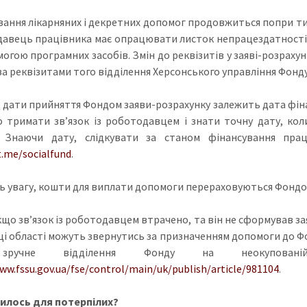
вання лікарняних і декретних допомог продовжиться попри тим
авець працівника має опрацювати листок непрацездатності, 
огою програмних засобів. Змін до реквізитів у заяві-розрахунк
за реквізитами того відділення Херсонського управління Фонд
д дати прийняття Фондом заяви-розрахунку залежить дата фін
 тримати зв’язок із роботодавцем і знати точну дату, к
. Знаючи дату, слідкувати за станом фінансування пра
t.me/socialfund
.
ь увагу, кошти для виплати допомоги перераховуються Фондом
якщо зв’язок із роботодавцем втрачено, та він не сформував з
і області можуть звернутись за призначенням допомоги до Фо
ручне відділення Фонду на неокупованій
ww.fssu.gov.ua/fse/control/main/uk/publish/article/981104
.
илось для потерпілих?