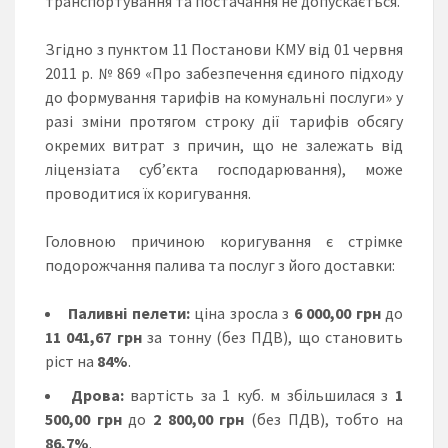
транспортування та постачання не допускається.
Згідно з пунктом 11 Постанови КМУ від 01 червня
2011 р. № 869 «Про забезпечення єдиного підходу
до формування тарифів на комунальні послуги» у
разі зміни протягом строку дії тарифів обсягу
окремих витрат з причин, що не залежать від
ліцензіата суб’єкта господарювання), може
проводитися їх коригування.
Головною причиною коригування є стрімке
подорожчання палива та послуг з його доставки:
Паливні пелети:
ціна зросла з
6 000,00 грн
до
11 041,67 грн
за тонну (без ПДВ), що становить
ріст на
84%
.
Дрова:
вартість за 1 куб. м збільшилася з
1
500,00 грн
до
2 800,00 грн
(без ПДВ), тобто на
86,7%
.