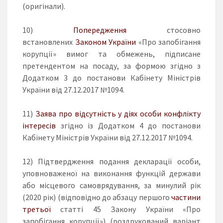
(оригінали).
10)
Попередження
стосовно
встановлених
Законом України
«Про запобігання
корупції» вимог та обмежень, підписане
претендентом на посаду, за формою згідно з
Додатком 3 до постанови Кабінету Міністрів
України від 27.12.2017 №1094.
11)
Заява про відсутність у діях особи конфлікту
інтересів
згідно із Додатком 4 до постанови
Кабінету Міністрів України від 27.12.2017 №1094.
12) Підтвердження подання декларації особи,
уповноваженої на виконання функцій держави
або місцевого самоврядування, за минулий рік
(2020 рік) (відповідно до абзацу першого
частини
третьої
статті 45 Закону України «Про
запобігання корупції») (роздрукований варіант