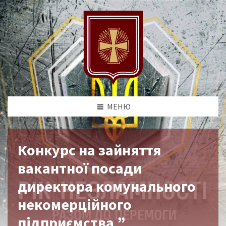
МЕНЮ
Конкурс на зайняття
вакантної посади
директора комунального
некомерційного
підприємства ”