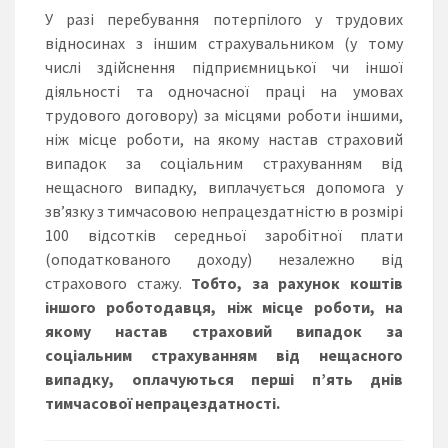
У разі перебування потерпілого у трудових
відносинах з іншим страхувальником (у тому
числі здійснення підприємницької чи іншої
діяльності та одночасної праці на умовах
трудового договору) за місцями роботи іншими,
ніж місце роботи, на якому настав страховий
випадок за соціальним страхуванням від
нещасного випадку, виплачується допомога у
зв’язку з тимчасовою непрацездатністю в розмірі
100 відсотків середньої заробітної плати
(оподаткованого доходу) незалежно від
страхового стажу.
Тобто, за рахунок коштів
іншого роботодавця, ніж місце роботи, на
якому настав страховий випадок за
соціальним страхуванням від нещасного
випадку, оплачуються перші п’ять днів
тимчасової непрацездатності.