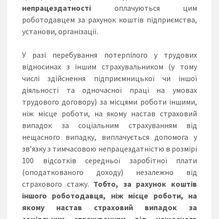
непрацездатності
оплачуються цим
роботодавцем за рахунок коштів підприємства,
установи, організації.
У разі перебування потерпілого у трудових
відносинах з іншим страхувальником (у тому
числі здійснення підприємницької чи іншої
діяльності та одночасної праці на умовах
трудового договору) за місцями роботи іншими,
ніж місце роботи, на якому настав страховий
випадок за соціальним страхуванням від
нещасного випадку, виплачується допомога у
зв’язку з тимчасовою непрацездатністю в розмірі
100 відсотків середньої заробітної плати
(оподаткованого доходу) незалежно від
страхового стажу.
Тобто, за рахунок коштів
іншого роботодавця, ніж місце роботи, на
якому настав страховий випадок за
соціальним страхуванням від нещасного