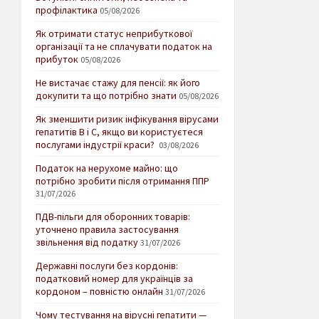
профілактика
05/08/2026
Як отримати статус неприбуткової
організації та не сплачувати податок на
прибуток
05/08/2026
Не вистачає стажу для пенсії: як його
докупити та що потрібно знати
05/08/2026
Як зменшити ризик інфікування вірусами
гепатитів В і С, якщо ви користуєтеся
послугами індустрії краси?
03/08/2026
Податок на нерухоме майно: що
потрібно зробити після отримання ППР
31/07/2026
ПДВ-пільги для оборонних товарів:
уточнено правила застосування
звільнення від податку
31/07/2026
Державні послуги без кордонів:
податковий номер для українців за
кордоном – повністю онлайн
31/07/2026
Чому тестування на вірусні гепатити —