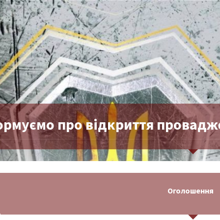
ормуємо про відкриття провадже
Оголошення