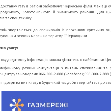
доставку газу в регіоні забезпечує Черкаська філія. Фахівці 
родського, Золотоніського й Уманського районів. Для ць
ів та спецтехніку.
ежі» звертаються до споживачів із проханням критично оц
вуванням газових мереж на території Черкащини.
мо увагу:
-яку додаткову інформацію можна дізнатись в найближчих Цент
елефонному режимі консультації з питань споживання та 
центру за номерами 066-300-2-888 (Vodafone); 098-300-2-888 (Kyi
і підозри на витік газу в будь-який час доби звертайтесь до а