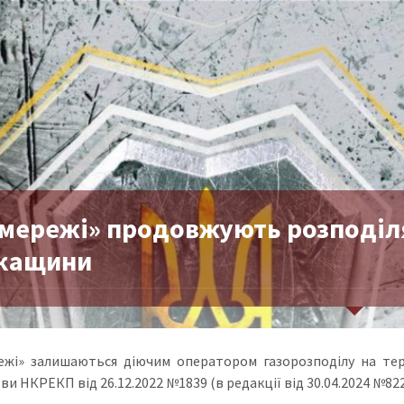
мережі» продовжують розподілят
кащини
ежі» залишаються діючим оператором газорозподілу на терит
и НКРЕКП від 26.12.2022 №1839 (в редакції від 30.04.2024 №822