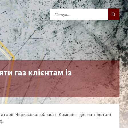
и газ клієнтам із
орії Черкаської області. Компанія діє на підставі
).