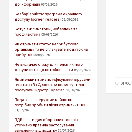
до інформації
06/08/2026
Безбар’єрність: програми екранного
доступу (screen readers)
06/08/2026
Ботулізм: симптоми, небезпека та
профілактика
05/08/2026
Як отримати статус неприбуткової
організації та не сплачувати податок на
прибуток
05/08/2026
Не вистачає стажу для пенсії: як його
докупити та що потрібно знати
05/08/2026
Як зменшити ризик інфікування вірусами
01/06/
гепатитів В і С, якщо ви користуєтеся
послугами індустрії краси?
03/08/2026
Податок на нерухоме майно: що
потрібно зробити після отримання ППР
31/07/2026
ПДВ-пільги для оборонних товарів:
уточнено правила застосування
звільнення від податку
31/07/2026