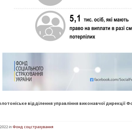
олотоніське відділення управління виконавчої дирекції Фо
2022 in
Фонд соцстрахування