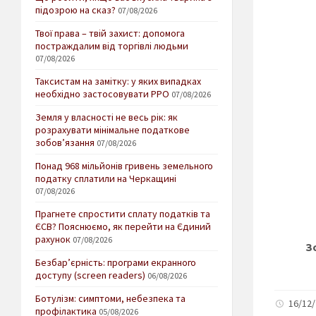
підозрою на сказ?
07/08/2026
Твої права – твій захист: допомога
постраждалим від торгівлі людьми
07/08/2026
Таксистам на замітку: у яких випадках
необхідно застосовувати РРО
07/08/2026
Земля у власності не весь рік: як
розрахувати мінімальне податкове
зобов’язання
07/08/2026
Понад 968 мільйонів гривень земельного
податку сплатили на Черкащині
07/08/2026
Прагнете спростити сплату податків та
ЄСВ? Пояснюємо, як перейти на Єдиний
рахунок
07/08/2026
З
Безбар’єрність: програми екранного
доступу (screen readers)
06/08/2026
Ботулізм: симптоми, небезпека та
16/12/
профілактика
05/08/2026