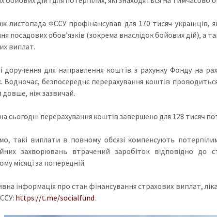
ж листопада ФССУ профінансував для 170 тисяч українців, 
ня посадових обов’язків (зокрема внаслідок бойових дій), а та
их виплат.
і доручення для направлення коштів з рахунку Фонду на раху
х. Водночас, безпосереднє перерахування коштів проводиться
 довше, ніж зазвичай.
а сьогодні перерахування коштів завершено для 128 тисяч поте
мо, такі виплати в повному обсязі компенсують потерпіли
ійних захворювань втрачений заробіток відповідно до с
му місяці за попередній.
вна інформація про стан фінансування страхових виплат, лік
ФССУ:
https://t.me/socialfund
.