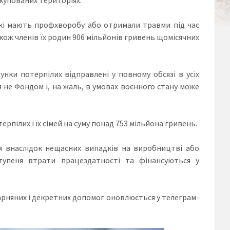
які мають профхворобу або отримали травми під час
кож членів їх родин 906 мільйонів гривень щомісячних
нки потерпілих відправлені у повному обсязі в усіх
 не Фондом і, на жаль, в умовах воєнного стану може
рпілих і їх сімей на суму понад 753 мільйона гривень.
м внаслідок нещасних випадків на виробництві або
тупеня втрати працездатності та фінансуються у
арняних і декретних допомог оновлюється у телеграм-