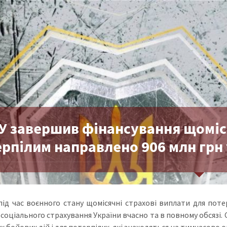
У завершив фінансування щоміся
ерпілим направлено 906 млн гр
під час воєнного стану щомісячні страхові виплати для по
соціального страхування України вчасно та в повному обсязі. 
 бойових дій і для потерпілих, які знаходяться на тимчасово 