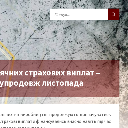
чних страхових виплат –
н упродовж листопада
терпілих на виробництві продовжують виплачуватись
Страхові виплати фінансувались вчасно навіть під час
окупованих територіях.