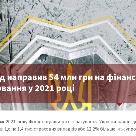
д направив 54 млн грн на фінан
вання у 2021 році
ж 2021 року Фонд соціального страхування України надав 
в. Це на 1,4 тис. страхових випадків або 12,2% більше, ніж упр