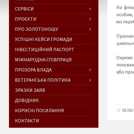
На фіна
СЕРВІСИ
особам, 
ПРОЄКТИ
які пере
ПРО ЗОЛОТОНОШУ
Признач
УСПІШНІ КЕЙСИ ГРОМАДИ
цивільн
ІНВЕСТИЦІЙНИЙ ПАСПОРТ
Окремо 
МІЖНАРОДНА СПІВПРАЦЯ
похован
ПРОЗОРА ВЛАДА
або про
ВЕТЕРАНСЬКА ПОЛІТИКА
ЗРАЗКИ ЗАЯВ
ДОВІДНИК
КОРИСНІ ПОСИЛАННЯ
01/02/
КОНТАКТИ