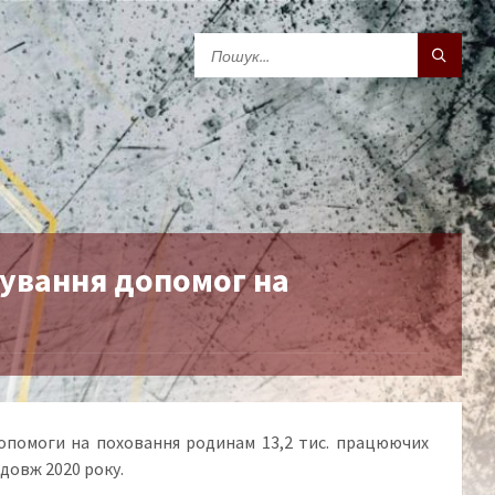
сування допомог на
допомоги на поховання родинам 13,2 тис. працюючих
одовж 2020 року.