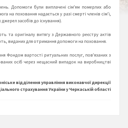
ень. Допомоги були виплачені сім’ям померлих або
ога на поховання надається у разі смерті членів сім’ї,
 джерел засобів до існування).
ть та оригіналу витягу з Державного реєстру актів
рть, виданих для отримання допомоги на поховання.
я Фондом вартості ритуальних послуг, пов’язаних з
хованих осіб через нещасний випадок на виробництві
ніське відділення управління виконавчої дирекції
іального страхування України у Черкаській області