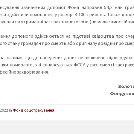
нсування зазначених допомог Фонд направив 54,2 млн грив
які здійснили поховання, у розмірі 4 100 гривень. Також допом
бували на утриманні застрахованої особи (не мали самостійних
ення допомоги здійснюється на підставі свідоцтва про смер
ого стану громадян про смерть або оригіналу довідки про сме
зазначимо, що до наведених даних не включено відшкодуванн
ням померлого, які фінансуються ФССУ у разі смерті застра
фесійне захворювання.
Золото
Фонду соц
2022 in
Фонд соцстрахування