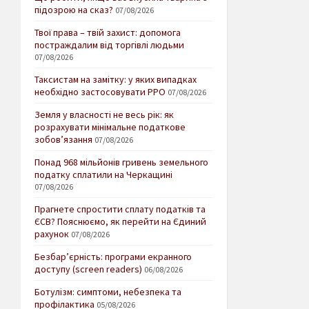
підозрою на сказ?
07/08/2026
Твої права – твій захист: допомога
постраждалим від торгівлі людьми
07/08/2026
Таксистам на замітку: у яких випадках
необхідно застосовувати РРО
07/08/2026
Земля у власності не весь рік: як
розрахувати мінімальне податкове
зобов’язання
07/08/2026
Понад 968 мільйонів гривень земельного
податку сплатили на Черкащині
07/08/2026
Прагнете спростити сплату податків та
ЄСВ? Пояснюємо, як перейти на Єдиний
рахунок
07/08/2026
Безбар’єрність: програми екранного
доступу (screen readers)
06/08/2026
Ботулізм: симптоми, небезпека та
профілактика
05/08/2026