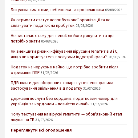
Ботулізм: симптоми, небезпека та профілактика
05/08/2026
Як отримати статус неприбуткової організації та не
сплачувати податок на прибуток
05/08/2026
Не вистачає стажу для пенсії: як його докупити та що
потрібно знати
05/08/2026
Як зменшити ризик інфікування вірусами гепатитів В і С,
якщо ви користуєтеся послугами індустрії краси?
03/08/2026
Податок на нерухоме майно: що потрібно зробити після
отримання ППР
31/07/2026
ПДВ-пільги для оборонних товарів: уточнено правила
застосування звільнення від податку
31/07/2026
Державні послуги без кордонів: податковий номер для
українців за кордоном – повністю онлайн
31/07/2026
Чому тестування на вірусні гепатити — обов'язковий етап
лікування ТБ
31/07/2026
Переглянути всі оголошення