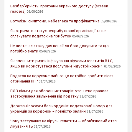
Безбар’єрність: програми екранного доступу (screen
readers)
06/08/2026
Ботулізм: симптоми, небезпека та профілактика
05/08/2026
Як отримати статус неприбуткової організації та не
сплачувати податок на прибуток
05/08/2026
Не вистачає стажу для пенсії: як його докупити та що
потрібно знати
05/08/2026
Як зменшити ризик інфікування вірусами гепатитів В і С,
якщо ви користуєтеся послугами індустрії краси?
03/08/2026
Податок на нерухоме майно: що потрібно зробити після
отримання ППР
31/07/2026
ПДВ-пільги для оборонних товарів: уточнено правила
застосування звільнення від податку
31/07/2026
Державні послуги без кордонів: податковий номер для
українців за кордоном – повністю онлайн
31/07/2026
Чому тестування на вірусні гепатити — обов'язковий етап
лікування ТБ
31/07/2026