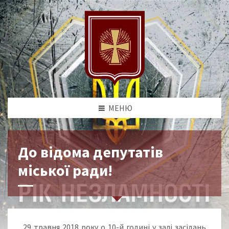
МЕНЮ
До відома депутатів
міської ради!
29 травня 2018 року о 10-й годині у залі засідань