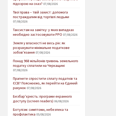
підозрою на сказ?
07/08/2026
Твої права – твій захист: допомога
постраждалим від торгівлі людьми
07/08/2026
Таксистам на замітку: у яких випадках
необхідно застосовувати РРО
07/08/2026
Земля у власності не весь рік: як
розрахувати мінімальне податкове
зобов’язання
07/08/2026
Понад 968 мільйонів гривень земельного
податку сплатили на Черкащині
07/08/2026
Прагнете спростити сплату податків та
ЄСВ? Пояснюємо, як перейти на Єдиний
рахунок
07/08/2026
Безбар’єрність: програми екранного
доступу (screen readers)
06/08/2026
Ботулізм: симптоми, небезпека та
профілактика
05/08/2026