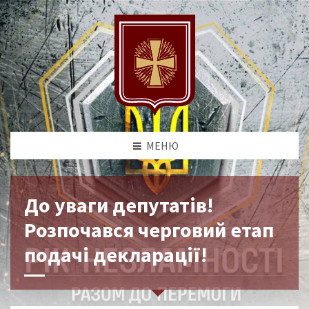
МЕНЮ
До уваги депутатів!
Розпочався черговий етап
подачі декларації!