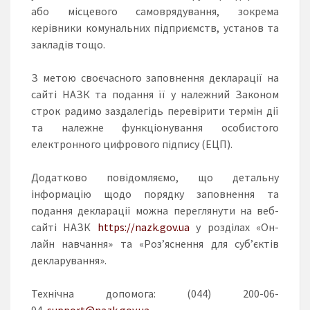
або місцевого самоврядування, зокрема
керівники комунальних підприємств, установ та
закладів тощо.
З метою своєчасного заповнення декларації на
сайті НАЗК та подання її у належний Законом
строк радимо заздалегідь перевірити термін дії
та належне функціонування особистого
електронного цифрового підпису (ЕЦП).
Додатково повідомляємо, що детальну
інформацію щодо порядку заповнення та
подання декларації можна переглянути на веб-
сайті НАЗК
https://nazk.gov.ua
у розділах «Он-
лайн навчання» та «Роз’яснення для суб’єктів
декларування».
Технічна допомога: (044) 200-06-
94,
support@nazk.gov.ua
.