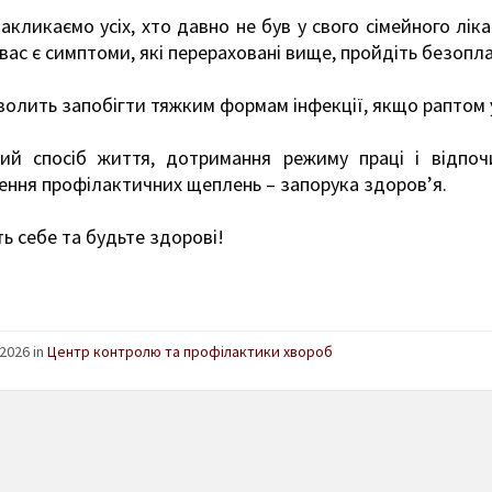
акликаємо усіх, хто давно не був у свого сімейного лік
вас є симптоми, які перераховані вище, пройдіть безопл
олить запобігти тяжким формам інфекції, якщо раптом у
ий спосіб життя, дотримання режиму праці і відпочи
ення профілактичних щеплень – запорука здоров’я.
ь себе та будьте здорові!
2026 in
Центр контролю та профілактики хвороб