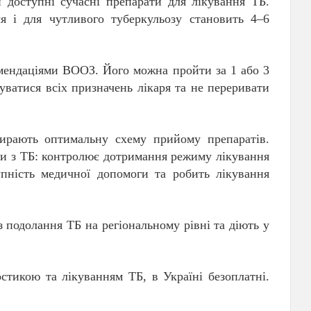
 доступні сучасні препарати для лікування ТБ.
ся і для чутливого туберкульозу становить 4–6
.
омендаціями ВООЗ. Його можна пройти за 1 або 3
муватися всіх призначень лікаря та не переривати
ирають оптимальну схему прийому препаратів.
ини з ТБ: контролює дотримання режиму лікування
упність медичної допомоги та робить лікування
 подолання ТБ на регіональному рівні та діють у
остикою та лікуванням ТБ, в Україні безоплатні.