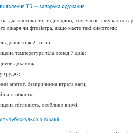
 виявлення ТБ — запорука одужання
на діагностика та, відповідно, своєчасне лікування га
го лікаря чи фтизіатра, якщо маєте такі симптоми:
ль довше ніж 2 тижні;
ищена температура тіла понад 7 днів;
днене дихання;
у грудях;
ний апетит, безпричинна втрата ваги;
ійна слабкість;
ищена пітливість, особливо вночі.
ють туберкульоз в Україні