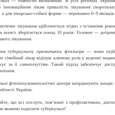
ульоз — повністю виліковний. В усіх регіонах України
и інноваційним лікам тривалість лікування скоротила
, а для лікарсько-стійкої форми — переважно 6–9 місяців
актичне лікування здійснюється згідно з останніми рек
 а захист зберігається понад 10 років. Головне — дотри
акого лікування.
ння туберкульозу призначають фтизіатри — вони підб
с сімейний лікар відіграє ключову роль у веденні люд
кує за її самопочуттям. Такий підхід забезпечує дост
внішим.
льні фтизіопульмонологічні центри координують заходи з
області України.
йте, що всі послуги, пов’язані з профілактикою, діагн
ми можемо подолати туберкульоз!