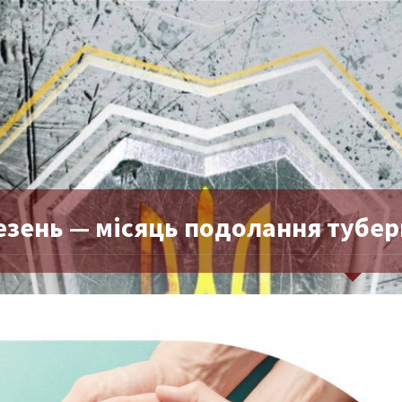
езень — місяць подолання тубер