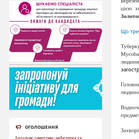
Березен
цією 
Золото
Що тре
Туберк
Mycobac
людини
загостр
Головни
людиною
Водноч
предме
ОГОЛОШЕННЯ
Захворі
Ботулізм: симптоми, небезпека та