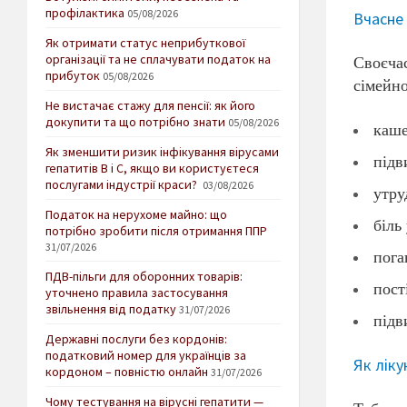
профілактика
05/08/2026
Вчасне
Як отримати статус неприбуткової
організації та не сплачувати податок на
Своєчас
прибуток
05/08/2026
сімейно
Не вистачає стажу для пенсії: як його
докупити та що потрібно знати
05/08/2026
каше
Як зменшити ризик інфікування вірусами
підв
гепатитів В і С, якщо ви користуєтеся
послугами індустрії краси?
03/08/2026
утру
Податок на нерухоме майно: що
біль 
потрібно зробити після отримання ППР
31/07/2026
пога
ПДВ-пільги для оборонних товарів:
пост
уточнено правила застосування
звільнення від податку
31/07/2026
підв
Державні послуги без кордонів:
податковий номер для українців за
Як ліку
кордоном – повністю онлайн
31/07/2026
Чому тестування на вірусні гепатити —