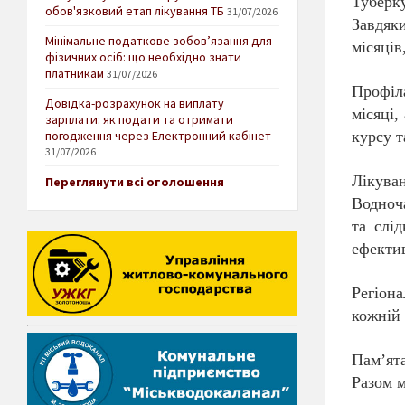
Туберк
обов'язковий етап лікування ТБ
31/07/2026
Завдяк
Мінімальне податкове зобов’язання для
місяців
фізичних осіб: що необхідно знати
платникам
31/07/2026
Профіл
Довідка-розрахунок на виплату
місяці,
зарплати: як подати та отримати
погодження через Електронний кабінет
курсу т
31/07/2026
Лікува
Переглянути всі оголошення
Водноча
та слід
ефекти
Регіона
кожній 
Пам’ята
Разом 