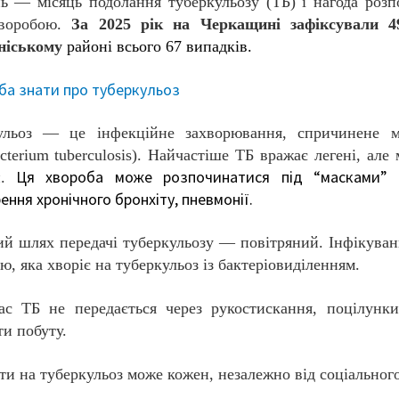
ь — місяць подолання туберкульозу (ТБ) і нагода розпо
хворобою.
За 2025 рік на Черкащині зафіксували 4
ніському
районі всього 67 випадків.
ба знати про туберкульоз
ульоз — це інфекційне захворювання, спричинене мік
terium tuberculosis). Найчастіше ТБ вражає легені, ал
Ця хвороба може розпочинатися під “масками” го
.
ення хронічного бронхіту, пневмонії.
й шлях передачі туберкульозу — повітряний. Інфікуванн
, яка хворіє на туберкульоз із бактеріовиділенням.
ас ТБ не передається через рукостискання, поцілунки
ти побуту.
ти на туберкульоз може кожен, незалежно від соціального