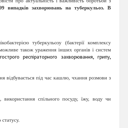
вісти про актуальність і важливість боротьби з
99 випадків захворювань на туберкульоз. В
обактерією туберкульозу (бактерії комплексу
е можливе також ураження інших органів і систем
строго респіраторного захворювання, грипу,
я відбувається під час кашлю, чхання розмови з
, використання спільного посуду, їжу, воду чи
 статусу.