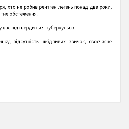
аря, хто не робив рентген легень понад два роки,
атне обстеження.
 вас підтвердиться туберкульоз.
нку, відсутність шкідливих звичок, своєчасне