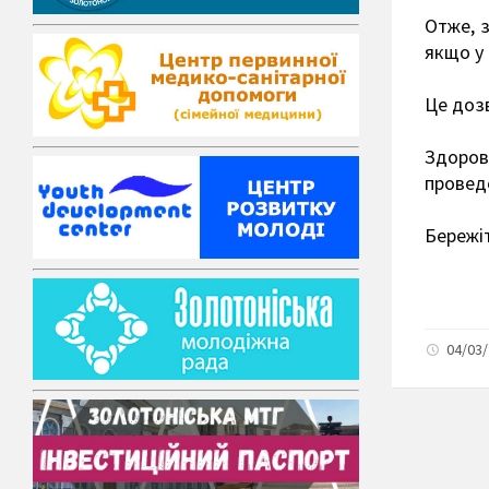
Отже, з
якщо у 
Це дозв
Здоров
провед
Бережіт
04/03/