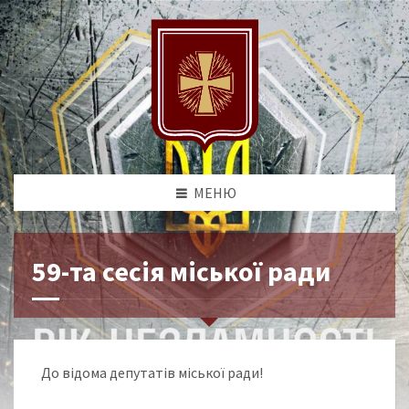
МЕНЮ
59-та сесія міської ради
До відома депутатів міської ради!