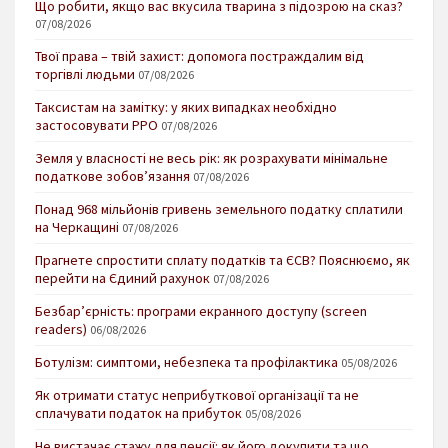
Що робити, якщо вас вкусила тварина з підозрою на сказ?
07/08/2026
Твої права – твій захист: допомога постраждалим від
торгівлі людьми
07/08/2026
Таксистам на замітку: у яких випадках необхідно
застосовувати РРО
07/08/2026
Земля у власності не весь рік: як розрахувати мінімальне
податкове зобов’язання
07/08/2026
Понад 968 мільйонів гривень земельного податку сплатили
на Черкащині
07/08/2026
Прагнете спростити сплату податків та ЄСВ? Пояснюємо, як
перейти на Єдиний рахунок
07/08/2026
Безбар’єрність: програми екранного доступу (screen
readers)
06/08/2026
Ботулізм: симптоми, небезпека та профілактика
05/08/2026
Як отримати статус неприбуткової організації та не
сплачувати податок на прибуток
05/08/2026
Не вистачає стажу для пенсії: як його докупити та що