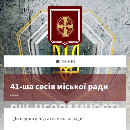
МЕНЮ
41-ша сесія міської ради
До відома депутатів міської ради!