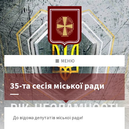
МЕНЮ
35-та сесія міської ради
До відома депутатів міської ради!