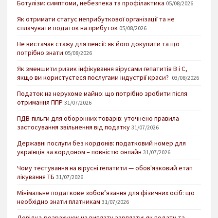
Ботулізм: симптоми, небезпека та профілактика
05/08/2026
Як отримати статус неприбуткової організації та не
сплачувати податок на прибуток
05/08/2026
Не вистачає стажу для пенсії: як його докупити та що
потрібно знати
05/08/2026
Як зменшити ризик інфікування вірусами гепатитів В і С,
якщо ви користуєтеся послугами індустрії краси?
03/08/2026
Податок на нерухоме майно: що потрібно зробити після
отримання ППР
31/07/2026
ПДВ-пільги для оборонних товарів: уточнено правила
застосування звільнення від податку
31/07/2026
Державні послуги без кордонів: податковий номер для
українців за кордоном – повністю онлайн
31/07/2026
Чому тестування на вірусні гепатити — обов'язковий етап
лікування ТБ
31/07/2026
Мінімальне податкове зобов’язання для фізичних осіб: що
необхідно знати платникам
31/07/2026
Довідка-розрахунок на виплату зарплати: як подати та