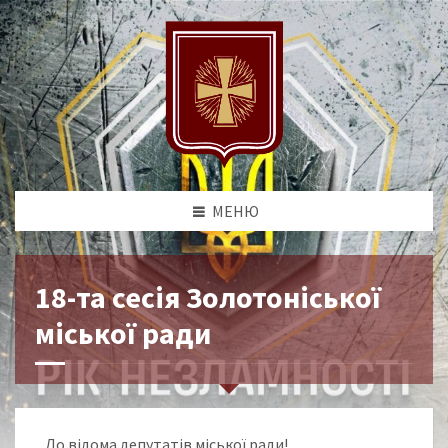
МЕНЮ
18-та сесія Золотоніської
міської ради
До відома депутатів міської ради!