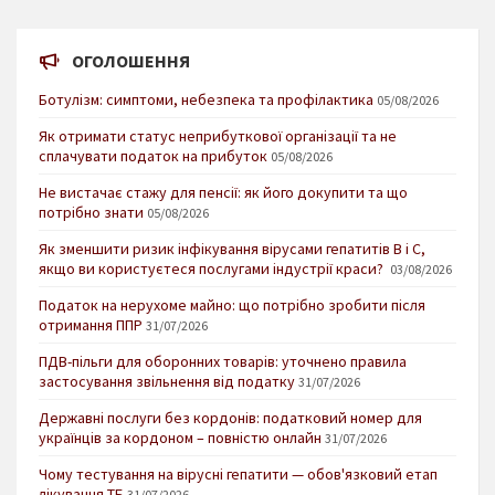
ОГОЛОШЕННЯ
Ботулізм: симптоми, небезпека та профілактика
05/08/2026
Як отримати статус неприбуткової організації та не
сплачувати податок на прибуток
05/08/2026
Не вистачає стажу для пенсії: як його докупити та що
потрібно знати
05/08/2026
Як зменшити ризик інфікування вірусами гепатитів В і С,
якщо ви користуєтеся послугами індустрії краси?
03/08/2026
Податок на нерухоме майно: що потрібно зробити після
отримання ППР
31/07/2026
ПДВ-пільги для оборонних товарів: уточнено правила
застосування звільнення від податку
31/07/2026
Державні послуги без кордонів: податковий номер для
українців за кордоном – повністю онлайн
31/07/2026
Чому тестування на вірусні гепатити — обов'язковий етап
лікування ТБ
31/07/2026