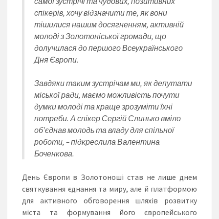
самої зустрічі та чудових, позитивних
спікерів, хочу відзначити те, як вони
тішилися нашим досягненням, активній
молоді з Золотоніської громади, що
долучилася до першого Всеукраїнського
Дня Європи.
Завдяки таким зустрічам ми, як депутати
міської ради, маємо можливість почути
думки молоді та краще зрозуміти їхні
потреби. А спікер Сергій Слинько вміло
об’єднав молодь та владу для спільної
роботи, – підкреслила Валентина
Боченкова.
День Європи в Золотоноші став не лише днем
святкування єднання та миру, але й платформою
для активного обговорення шляхів розвитку
міста та формування його європейського