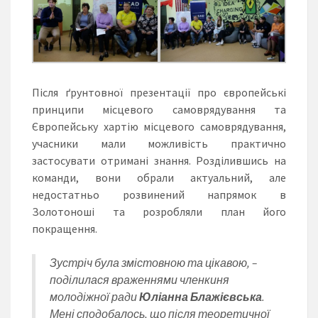
Після ґрунтовної презентації про європейські
принципи місцевого самоврядування та
Європейську хартію місцевого самоврядування,
учасники мали можливість практично
застосувати отримані знання. Розділившись на
команди, вони обрали актуальний, але
недостатньо розвинений напрямок в
Золотоноші та розробляли план його
покращення.
Зустріч була змістовною та цікавою, –
поділилася враженнями членкиня
молодіжної ради
Юліанна Блажієвська
.
Мені сподобалось, що після теоретичної