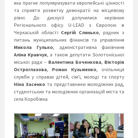
яка прагне популяризувати європейські цінності
та сприяти розвитку демократії на місцевому
рівні. До дискусії долучилися керівник
Регіонального офісу U-LEAD з Європою в
Черкаській області
Сергій Слинько
, радник з
питань муніципальних фінансів та управління
Микола Гулько
, адміністративна фахівчиня
Аліна Кравчук
, а також депутати Золотоніської
міської ради –
Валентина Боченкова
,
Вікторія
Остроглазова
,
Роман Кузьменко
, очільниця
служби у справах дітей, сім’ї, молоді та спорту
Ніна Засенко
та представники молодіжних рад,
студентських та молодіжних організацій міста та
села Коробівка.