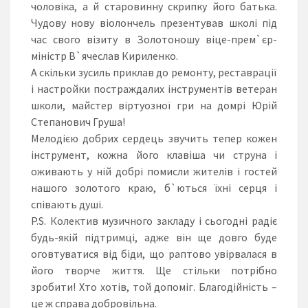
чоловіка, а й старовинну скрипку його батька.
Чудову нову віолончель презентував школі під
час свого візиту в Золотоношу віце-прем`єр-
міністр В`ячеслав Кириленко.
А скільки зусиль приклав до ремонту, реставрації
і настройки постраждалих інструментів ветеран
школи, майстер віртуозної гри на домрі Юрій
Степанович Груша!
Мелодією добрих сердець звучить тепер кожен
інструмент, кожна його клавіша чи струна і
оживають у ній добрі помисли жителів і гостей
нашого золотого краю, б`ються їхні серця і
співають душі.
P.S. Колектив музичного закладу і сьогодні радіє
будь-якій підтримці, адже він ще довго буде
оговтуватися від біди, що раптово увірвалася в
його творче життя. Ще стільки потрібно
зробити! Хто хотів, той допоміг. Благодійність –
це ж справа добровільна.