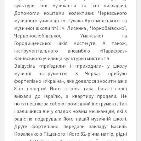
культури юні музиканти та їхні викладачі.
Допомогли коштами колективи: Черкаського
музичного училища ім. Гулака-Артемовського та
музичної школи №1 ім. Лисенка , Чорнобаївської,
Червонослобідської, Уманської та
Городищенської шкіл мистецтв. А також,
інструментального ансамблю «Парафраз»
Канівського училища культури і мистецтв
Звідусіль «приїздили» і «приходили» у школу
музичні інструменти. З Черкас прибуло
фортепіано «Україна», яке довелося зносити аж з
8-го поверху! Його історія така: багаті євреї
виїхали до Ізраїлю, а квартиру продали. Не
потягнеш же за собою громіздкий інструмент. Так
і залишився він у спадок новим мешканцям, які з
радістю подарували його нашій музичній школі.
Друге фортепіано передали закладу Василь
Коваленко з Піщаного і його 82-річна матір, рідні