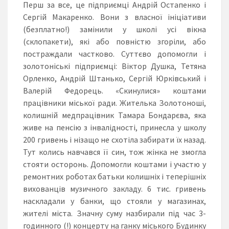
Перш за все, це підприємці Андрій Остапенко і
Сергій Макаренко. Вони з власної ініціативи
(безплатно!) замінили у школі усі вікна
(склопакети), які або повністю згоріли, або
постраждали частково. Суттєво допомогли і
золотоніські підприємці: Віктор Душка, Тетяна
Орленко, Андрій Штанько, Сергій Юрківський і
Валерій Федорець. «Скинулися» коштами
працівники міської ради. Жителька Золотоноші,
колишній медпрацівник Тамара Бондарєва, яка
живе на пенсію з інвалідності, принесла у школу
200 гривень і нізащо не схотіла забирати їх назад.
Тут колись навчався її син, тож жінка не змогла
стояти осторонь. Допомогли коштами і участю у
ремонтних роботах батьки колишніх і теперішніх
вихованців музичного закладу. 6 тис. гривень
наскладали у банки, що стояли у магазинах,
жителі міста. Значну суму назбирали під час 3-
годинного (!) концерту на ганку міського Будинку