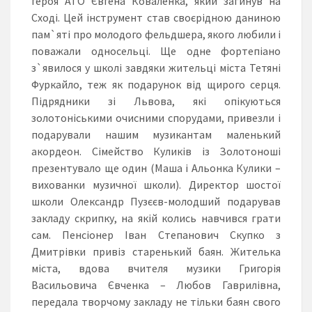
героя АТО Євгена Коваленка, який загинув на
Сході. Цей інструмент став своєрідною даниною
пам`яті про молодого фельдшера, якого любили і
поважали односельці. Ще одне фортепіано
з`явилося у школі завдяки жительці міста Тетяні
Фуркайло, теж як подарунок від щирого серця.
Підрядники зі Львова, які опікуються
золотоніськими очисними спорудами, привезли і
подарували нашим музикантам маленький
акордеон. Сімейство Куликів із Золотоноші
презентувало ще один (Маша і Альонка Кулики –
вихованки музичної школи). Директор шостої
школи Олександр Пузєєв-молодший подарував
закладу скрипку, на якій колись навчився грати
сам. Пенсіонер Іван Степанович Скупко з
Дмитрівки привіз старенький баян. Жителька
міста, вдова вчителя музики Григорія
Васильовича Євченка – Любов Гаврилівна,
передала творчому закладу не тільки баян свого