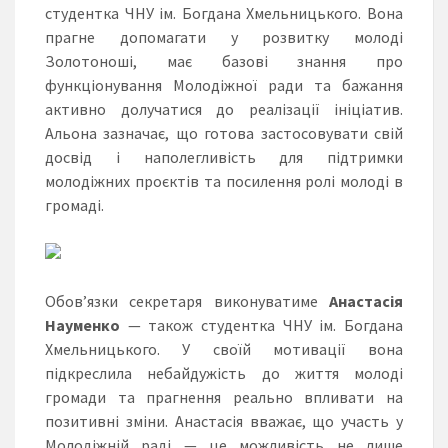
студентка ЧНУ ім. Богдана Хмельницького. Вона
прагне допомагати у розвитку молоді
Золотоноші, має базові знання про
функціонування Молодіжної ради та бажання
активно долучатися до реалізації ініціатив.
Альона зазначає, що готова застосовувати свій
досвід і наполегливість для підтримки
молодіжних проєктів та посилення ролі молоді в
громаді.
Обов’язки секретаря виконуватиме
Анастасія
Науменко
— також студентка ЧНУ ім. Богдана
Хмельницького. У своїй мотивації вона
підкреслила небайдужість до життя молоді
громади та прагнення реально впливати на
позитивні зміни. Анастасія вважає, що участь у
Молодіжній раді — це можливість не лише