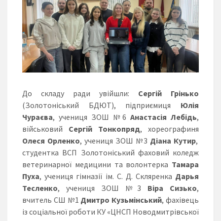
До складу ради увійшли:
Сергій Грінько
(Золотоніський БДЮТ), підприємиця
Юлія
Чураєва
, учениця ЗОШ №6
Анастасія Лебідь
,
військовий
Сергій Тонкопряд
, хореографиня
Олеся Орленко
, учениця ЗОШ №3
Діана Кутир
,
студентка ВСП Золотоніський фаховий коледж
ветеринарної медицини та волонтерка
Тамара
Пуха
, учениця гімназії ім. С. Д. Скляренка
Дарья
Тесленко
, учениця ЗОШ №3
Віра Сизько
,
вчитель СШ №1
Дмитро Кузьмінський
, фахівець
із соціальної роботи КУ «ЦНСП Новодмитрівської