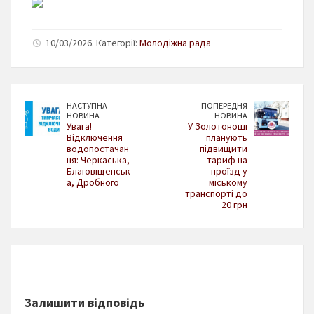
10/03/2026. Категорії:
Молодіжна рада
НАСТУПНА
ПОПЕРЕДНЯ
НОВИНА
НОВИНА
Увага!
У Золотоноші
Відключення
планують
водопостачан
підвищити
ня: Черкаська,
тариф на
Благовіщенськ
проїзд у
а, Дробного
міському
транспорті до
20 грн
Залишити відповідь