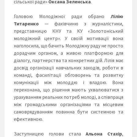
сільської ради»
Оксана Зеленська
.
Головою Молодіжної ради обрано
Лілію
Титаренко
— фахівчиню з журналістики,
представницю КНУ та КУ «Золотоніський
молодіжний центр». У своїй мотивації вона
наголосила, що бачить Молодіжну раду не просто
дорадчим органом, а живою платформою для
діалогу, партнерства та конкретних дій. Лілія має
досвід організації навчальних заходів, роботи в
команді, фасилітації обговорень та розвитку
комунікації між молоддю і владою. Вона
переконана, що рішення мають ухвалюватися з
урахуванням реальних потреб молоді, а співпраця
між громадськими організаціями та місцевим
самоврядуванням повинна бути системною та
ефективною.
Заступницею голови стала
Альона Стахір
,