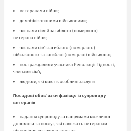
ветеранами війни;
демобілізованими військовими;
членами сімей загиблого (померлого)
ветерана війни;
членами сім’ї загиблого (померлого)
військового та загиблої (померлої) військової;
постраждалими учасника Революції Гідності,
членами сім’ї;
людьми, які мають особливі заслуги.
Посадові обов’язки фахівця із супроводу
ветеранів
надання супроводу за напрямами можливої
допомоги та послуг, які належать ветеранам
відповідно до законодавства;