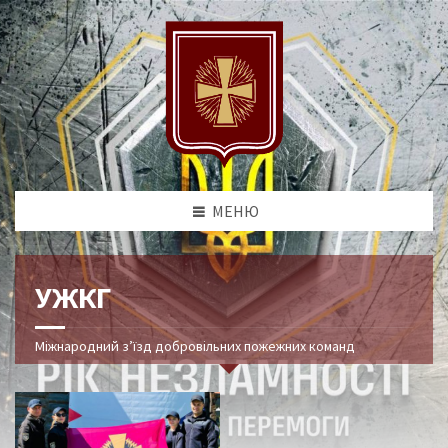
МЕНЮ
УЖКГ
Міжнародний з’їзд добровільних пожежних команд