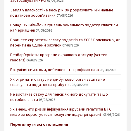
застосовувати РРО
07/08/2026
Земля у власності не весь рік: як розрахувати мінімальне
податкове зобов’язання
07/08/2026
Понад 968 мільйонів гривень земельного податку сплатили
на Черкащині
07/08/2026
Прагнете спростити сплату податків та ЄСВ? Пояснюємо, як
перейти на Єдиний рахунок
07/08/2026
Безбар’єрність: програми екранного доступу (screen
readers)
06/08/2026
Ботулізм: симптоми, небезпека та профілактика
05/08/2026
Як отримати статус неприбуткової організації та не
сплачувати податок на прибуток
05/08/2026
Не вистачає стажу для пенсії: як його докупити та що
потрібно знати
05/08/2026
Як зменшити ризик інфікування вірусами гепатитів В і С,
якщо ви користуєтеся послугами індустрії краси?
03/08/2026
Переглянути всі оголошення