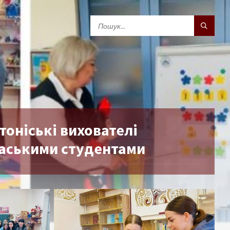
оніські вихователі
каськими студентами