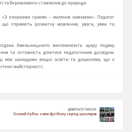
ті та бережливого ставлення до природи.
 «З іскорками граємо – малюків навчаємо». Педагог
і, що сприяють розвитку мовлення, уваги, уяви та
Богдана Хмельницького висловлюють щиру подяку
ння та готовність ділитися педагогічним досвідом.
ці між закладами вищої освіти та дошкіллям, що є
гічної майстерності.
ДИВІТЬСЯ ТАКОЖ:
Осінній Кубок з міні-футболу серед школярів