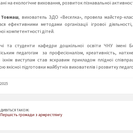
ані на екологічне виховання, розвиток пізнавальної активнос
я Товмаш
, вихователь ЗДО «Веселка», провела майстер-клас
ася ефективними методами організації ігрової діяльност
ної компетентності дітей.
ачі та студенти кафедри дошкільної освіти ЧНУ імені 
іським педагогам за професіоналізм, креативність, натхне
 їхнім виступам став яскравим прикладом плідної співпра
ю якісної підготовки майбутніх вихователів і розвитку педаго
/2025
ДИВІТЬСЯ ТАКОЖ:
Першість громади з армрестлінгу