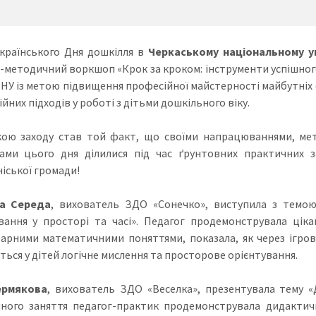
країнського Дня дошкілля в
Черкаському національному ун
-методичний воркшоп «Крок за кроком: інструменти успішного
ЧНУ із метою підвищення професійної майстерності майбутніх 
йних підходів у роботі з дітьми дошкільного віку.
ою заходу став той факт, що своїми напрацюваннями, ме
ами цього дня ділилися під час ґрунтовних практичних з
іської громади!
на Середа
, вихователь ЗДО «Сонечко», виступила з темою
вання у просторі та часі». Педагог продемонструвала цік
арними математичними поняттями, показала, як через ігрові
ься у дітей логічне мислення та просторове орієнтування.
ермякова
, вихователь ЗДО «Веселка», презентувала тему «Д
ного заняття педагог-практик продемонструвала дидактичн