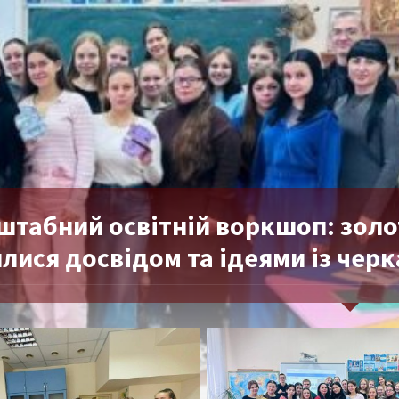
штабний освітній воркшоп: золот
илися досвідом та ідеями із чер