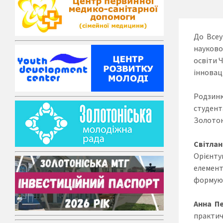
До Всеу
науково
освіти 
інноваці
Родзинк
студент
Золотон
Світла
Орієнту
елемент
формуют
Анна П
практич