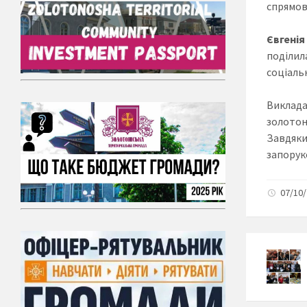
спрямов
Євгені
поділил
соціаль
Виклад
золотон
Завдяки
запоруко
07/10