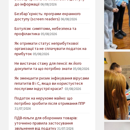
до інформації
06/08/2026
Безбар’єрність: програми екранного
доступу (screen readers)
06/08/2026
Ботулізм: симптоми, небезпека та
профілактика
05/08/2026
Як отримати статус неприбуткової
організації та не сплачувати податок на
прибуток
05/08/2026
Не вистачає стажу для пенсії: як його
докупити та що потрібно знати
05/08/2026
Як зменшити ризик інфікування вірусами
гепатитів В і С, якщо ви користуєтеся
послугами індустрії краси?
03/08/2026
Податок на нерухоме майно: що
потрібно зробити після отримання ППР
31/07/2026
ПДВ-пільги для оборонних товарів:
уточнено правила застосування
звільнення від податку
31/07/2026