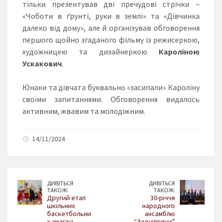
тільки презентував дві пречудові стрічки –
«Чоботи в ґрунті, руки в землі» та «Дівчинка
далеко від дому», але й організував обговорення
першого щойно згаданого фільму із режисеркою,
художницею та дизайнеркою
Кароліною
Ускакович
.
Юнаки та дівчата буквально «засипали» Кароліну
своїми запитаннями. Обговорення видалось
активним, жвавим та молодіжним.
14/11/2024
ДИВІТЬСЯ
ДИВІТЬСЯ
ТАКОЖ:
ТАКОЖ:
Другий етап
30-річчя
шкільних
народного
баскетбольни
ансамблю
х змагань
“Задніпряни”