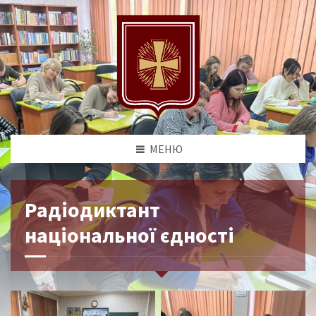
МЕНЮ
Радіодиктант
національної єдності