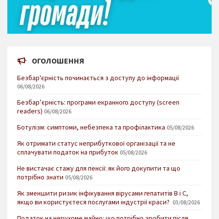
ОГОЛОШЕННЯ
Безбар'єрність починається з доступу до інформації
06/08/2026
Безбар’єрність: програми екранного доступу (screen
readers)
06/08/2026
Ботулізм: симптоми, небезпека та профілактика
05/08/2026
Як отримати статус неприбуткової організації та не
сплачувати податок на прибуток
05/08/2026
Не вистачає стажу для пенсії: як його докупити та що
потрібно знати
05/08/2026
Як зменшити ризик інфікування вірусами гепатитів В і С,
якщо ви користуєтеся послугами індустрії краси?
03/08/2026
Податок на нерухоме майно: що потрібно зробити після