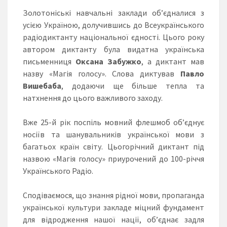
Золотоніські навчальні заклади об’єдналися з
усією Україною, долучившись до Всеукраїнського
радіодиктанту національної єдності. Цього року
автором диктанту була видатна українська
письменниця
Оксана Забужко
, а диктант мав
назву «Магія голосу». Слова диктував
Павло
Вишебаба
, додаючи ще більше тепла та
натхнення до цього важливого заходу.
Вже 25-й рік поспіль мовний флешмоб обʼєднує
носіїв та шанувальників української мови з
багатьох країн світу. Цьогорічний диктант під
назвою «Магія голосу» приурочений до 100-річчя
Українського Радіо.
Сподіваємося, що знання рідної мови, пропаганда
української культури закладе міцний фундамент
для відродження нашої нації, об’єднає задля