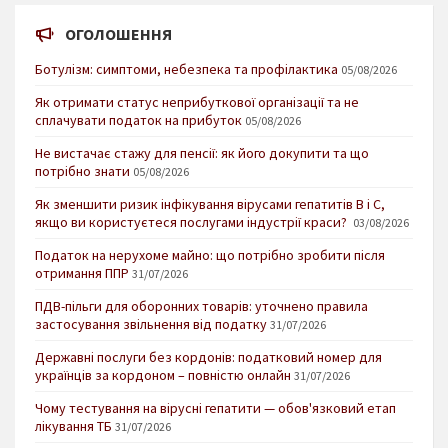
ОГОЛОШЕННЯ
Ботулізм: симптоми, небезпека та профілактика
05/08/2026
Як отримати статус неприбуткової організації та не
сплачувати податок на прибуток
05/08/2026
Не вистачає стажу для пенсії: як його докупити та що
потрібно знати
05/08/2026
Як зменшити ризик інфікування вірусами гепатитів В і С,
якщо ви користуєтеся послугами індустрії краси?
03/08/2026
Податок на нерухоме майно: що потрібно зробити після
отримання ППР
31/07/2026
ПДВ-пільги для оборонних товарів: уточнено правила
застосування звільнення від податку
31/07/2026
Державні послуги без кордонів: податковий номер для
українців за кордоном – повністю онлайн
31/07/2026
Чому тестування на вірусні гепатити — обов'язковий етап
лікування ТБ
31/07/2026