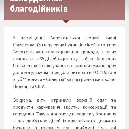
благодійників
У приміщенні Золотоніської гімназії імені
Скляренка п’ять дитячих будинків сімейного типу
Золотоніської територіальної громади, в яких
виховується 35 дітей-сиріт та дітей, позбавлених
батьківського піклування? отримали гуманітарну
допомогу, яку їм передали активісти ГО “Ротарі
клуб “Черкаси – Синергія” за підтримки їхніх колег
Польщі та США.
Зокрема, діти отримали верхній одяг та
продукти харчування (крупи, консервації та
солодощі). Таку ж допомогу передали у Кропивну
– для дев’ятьох дітей із аналогічного дитячого
будинку, а також у три прийомні сім’ї, які