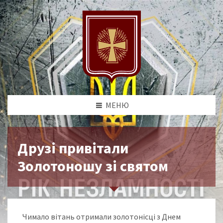
МЕНЮ
Друзі привітали
Золотоношу зі святом
Чимало вітань отримали золотонісці з Днем