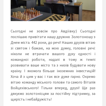
Сьогодні не зовсім про Авдіївку:) Сьогодні
поспішаю привітати нашу дружню Золотоношу з
Днем міста. 442 роки, до речі! Наших друзів вітаю
зі святом і бажаю, на м
ою думку, головні речі:
ніколи не втрачати вашого духу єдності і
командної роботи, надалі в тому ж темпі
розвивати ваше місто та з низів будувати нову
країну. І якомога більше іноземних інвестицій!
Хоча й з цим у вас і так все дуже гарно.
Окремо
вітаю команду міського голови та самого Віталія
Войцехівського! Тільки вперед, друзі! Ще раз
дякуємо золотонісцям за постійну підтримку, за
щирість і небайдужість!