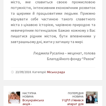
місто, яке славиться своєю промисловою
потужністю, інтенсивним економічним розвиток
та щирими й працьовитими людьми. Приємно
відчувати себе частиною такого славетного
міста з цікавою історією, чарівною природою та
невичерпним потенціалом. Бажаю кожному з Вас
пишатися рідним містом, бути впевненими у
завтрашньому дні, жити у затишку та мирі.
Людмила Русаліна – меценат, голова
Благодійного фонду “Разом”
23/09/2018. Категорії:
Міська рада
НАСТУПНА
ПОПЕРЕДНЯ
НОВИНА
НОВИНА
Всеукраїнська
У ЦРЛ з'явився
акція -
апарат для