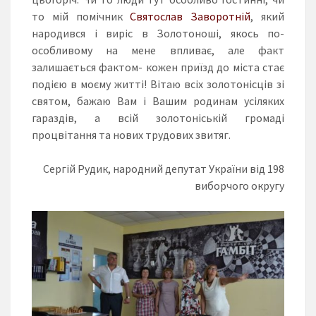
то мій помічник
Святослав Заворотній
, який
народився і виріс в Золотоноші, якось по-
особливому на мене впливає, але факт
залишається фактом- кожен приїзд до міста стає
подією в моєму житті! Вітаю всіх золотонісців зі
святом, бажаю Вам і Вашим родинам усіляких
гараздів, а всій золотоніській громаді
процвітання та нових трудових звитяг.
Сергій Рудик, народний депутат України від 198
виборчого округу