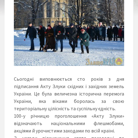
Сьогодні виповнюється сто років з дня
підписання Акту Злуки східних і західних земель
України. Це була величезна історична перемога
України, яка віками боролась за свою
територіальну цілісність та суспільну єдність.
100-у річницю проголошення «Акту Злуки»
відзначають національними флешмобами,
акціями й урочистими заходами по всій країні.
З нагоди відзначення свята посадовці та